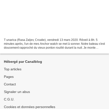
T unarica (Rasa Zaljev, Croatie), vendredi 13 mars 2020. Réveil à 8h. 5
minutes après, l'un de mes Anchor watch se met à sonner. Notre bateau s'est
doucement rapproché du vieux ponton rouillé durant la nuit. Je monte
rapidement vérifier sur le pont :...
Hébergé par Canalblog
Top articles
Pages
Contact
Signaler un abus
C.G.U.
Cookies et données personnelles