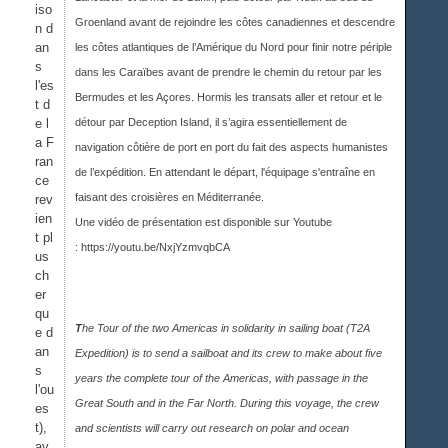
iso
Groenland avant de rejoindre les côtes canadiennes et descendre
n d
an
les côtes atlantiques de l’Amérique du Nord pour finir notre périple
s
dans les Caraïbes avant de prendre le chemin du retour par les
l'es
Bermudes et les Açores. Hormis les transats aller et retour et le
t d
e l
détour par Deception Island, il s’agira essentiellement de
a F
navigation côtière de port en port du fait des aspects humanistes
ran
de l’expédition. En attendant le départ, l'équipage s'entraîne en
ce
faisant des croisières en Méditerranée.
rev
ien
Une vidéo de présentation est disponible sur Youtub
e
t pl
:
https://youtu.be/NxjYzmvqbCA
us
ch
er
qu
T
he Tour of the two Americas in solidarity in sailing boat (T2A
e d
an
Expedition) is to send a sailboat and its crew to make about five
s
years the complete tour of the Americas, with passage in the
l'ou
Great South and in the Far North. During this voyage, the crew
es
t),
and scientists will carry out research on polar and ocean
av