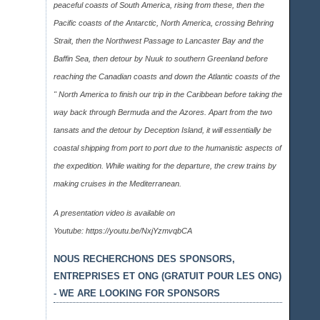
peaceful coasts of South America, rising from these, then the
Pacific coasts of the Antarctic, North America, crossing Behring
Strait, then the Northwest Passage to Lancaster Bay and the
Baffin Sea, then detour by Nuuk to southern Greenland before
reaching the Canadian coasts and down the Atlantic coasts of the
" North America to finish our trip in the Caribbean before taking the
way back through Bermuda and the Azores. Apart from the two
tansats and the detour by Deception Island, it will essentially be
coastal shipping from port to port due to the humanistic aspects of
the expedition. While waiting for the departure, the crew trains by
making cruises in the Mediterranean.
A presentation video is available on
Youtube:
https://youtu.be/NxjYzmvqbCA
NOUS RECHERCHONS DES SPONSORS,
ENTREPRISES ET ONG (GRATUIT POUR LES ONG)
- WE ARE LOOKING FOR SPONSORS