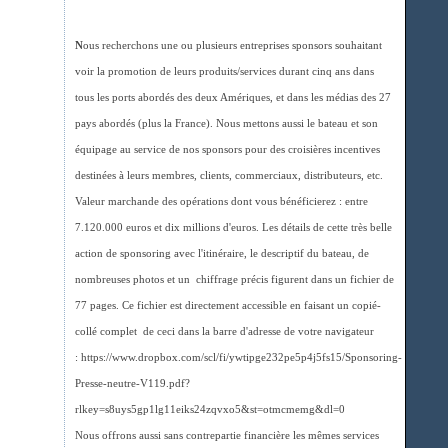
N
ous recherchons une ou plusieurs entreprises sponsors souhaitant
voir la promotion de leurs produits/services durant cinq ans dans
tous les ports abordés des deux Amériques, et dans les médias des 27
pays abordés (plus la France). Nous mettons aussi le bateau et son
équipage au service de nos sponsors pour des croisières incentives
destinées à leurs membres, clients, commerciaux, distributeurs, etc.
Valeur marchande des opérations dont vous bénéficierez : entre
7.120.000 euros et dix millions d'euros. Les détails de cette très belle
action de sponsoring avec l'itinéraire, le descriptif du bateau, de
nombreuses photos et un chiffrage précis figurent dans un fichier de
77 pages. Ce fichier est directement accessible en faisant un copié-
collé complet de ceci dans la barre d'adresse de votre navigateur
: https://www.dropbox.com/scl/fi/ywtipge232pe5p4j5fs15/Sponsoring-
Presse-neutre-V119.pdf?
rlkey=s8uys5gp1lg11eiks24zqvxo5&st=otmcmemg&dl=0
Nous offrons aussi sans contrepartie financière les mêmes services