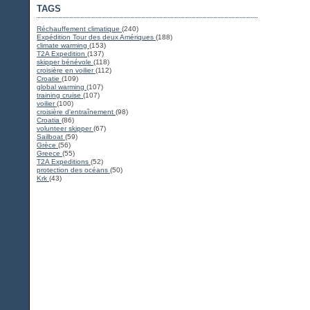
TAGS
Réchauffement climatique
(240)
Expédition Tour des deux Amériques
(188)
climate warming
(153)
T2A Expedition
(137)
skipper bénévole
(118)
croisière en voilier
(112)
Croatie
(109)
global warming
(107)
training cruise
(107)
voilier
(100)
croisière d'entraînement
(98)
Croatia
(86)
volunteer skipper
(67)
Sailboat
(59)
Grèce
(56)
Greece
(55)
T2A Expeditions
(52)
protection des océans
(50)
Krk
(43)