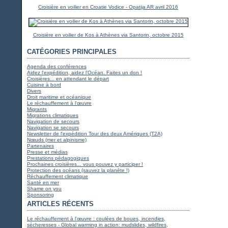
Croisière en voilier en Croatie Vodice - Opatija AR avril 2016
Croisière en voilier de Kos à Athènes via Santorin, octobre 2015
CATÉGORIES PRINCIPALES
Agenda des conférences
Aidez l'expédition, aidez l'Océan. Faites un don !
Croisières... en attendant le départ
Cuisine à bord
Divers
Droit maritime et océanique
Le réchauffement à l'œuvre
Migrants
Migrations climatiques
Navigation de secours
Navigation se secours
Newsletter de l'expédition Tour des deux Amériques (T2A)
Nœuds (mer et alpinisme)
Partenaires
Presse et médias
Prestations pédagogiques
Prochaines croisières... vous pouvez y participer !
Protection des océans (sauvez la planète !)
Réchauffement climatique
Santé en mer
Shame on you
Sponsoring
ARTICLES RÉCENTS
Le réchauffement à l'œuvre : coulées de boues, incendies,
sécheresses - Global warming in action: mudslides, wildfires,