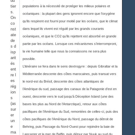
du
tier
populations à la nécessité de protéger les milieux polaires et
s.
océaniques : la plupart des gens ignorent encore que l’oxygène
On
qu’ils respirent est fourni pour moitié par les océans, que le climat
co
nst
dans lequel ils vivent est régulé par les grands courants
ate
océaniques, et que le CO2 qu’ils rejettent est absorbé en grande
de
partie par les océans. Lorsque ces mécanismes s’interrompront,
s d
la vie humaine telle que nous la connaissons ne sera plus
isp
arit
possible.
és
L’itinéraire se fera dans le sens dextrogyre : depuis Gibraltar et la
ent
Méditerranée descente des côtes marocaines, puis transat vers
re l
es
le nord-est du Brésil, descente des côtes atlantiques de
rég
l’Amérique du sud, passage des canaux de la Patagonie d’est en
ion
ouest, descente vers le sud jusqu’à Déception Island (une des
s
(as
bases les plus au Nord de l’Antarctique), retour aux côtes
sur
pacifiques de l’Amérique du Sud, remontées de celles-ci, puis des
er
côtes pacifiques de l’Amérique du Nord, passage du détroit de
un
e
Behring, puis Passage du Nord-Ouest pour rejoindre la baie de
ma
Lancaster et la mer de Baffin, puis détour par Nuuk au sud du