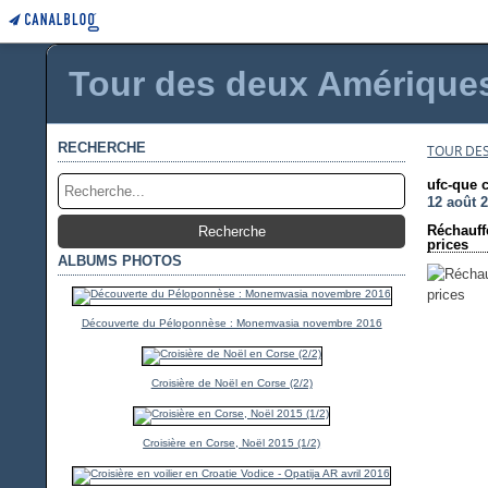
Tour des deux Amériques 
RECHERCHE
TOUR DES
ufc-que 
12 août 
Réchauff
prices
ALBUMS PHOTOS
Découverte du Péloponnèse : Monemvasia novembre 2016
Croisière de Noël en Corse (2/2)
Croisière en Corse, Noël 2015 (1/2)