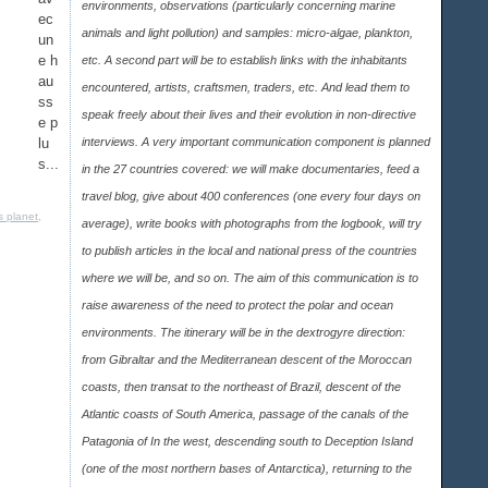
environments, observations (particularly concerning marine
ec
animals and light pollution) and samples: micro-algae, plankton,
un
e h
etc. A second part will be to establish links with the inhabitants
au
encountered, artists, craftsmen, traders, etc. And lead them to
ss
speak freely about their lives and their evolution in non-directive
e p
lu
interviews. A very important communication component is planned
s...
in the 27 countries covered: we will make documentaries, feed a
travel blog, give about 400 conferences (one every four days on
 planet
,
average), write books with photographs from the logbook, will try
to publish articles in the local and national press of the countries
where we will be, and so on. The aim of this communication is to
raise awareness of the need to protect the polar and ocean
environments. The itinerary will be in the dextrogyre direction:
from Gibraltar and the Mediterranean descent of the Moroccan
coasts, then transat to the northeast of Brazil, descent of the
Atlantic coasts of South America, passage of the canals of the
Patagonia of In the west, descending south to Deception Island
(one of the most northern bases of Antarctica), returning to the