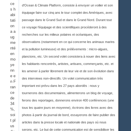
ce
d'Ocean & Climate Platform, consiste à envoyer un voilier et son
s h
équipage faire sur cinq ans le tour complet des Amériques, avec
abi
tati
passage dans le Grand Sud et dans le Grand Nord. Durant tout
on
ce voyage l’équipage et des scientifiques procéderont à des
a a
recherches sur les milieux polaires et océaniques, des
ug
observations (notamment en ce qui concerne les animaux marins
me
nté
et la pollution lumineuse) et des prélèvements : micro-algues,
en
planctons, etc. Un second volet consistera à nouer des liens avec
mo
les habitants rencontrés, artistes, artisans, commerçants, etc. et
ye
nn
les amener à parler librement de leur vie et de son évolution dans
e e
des interviews non-directifs. Un volet communication très
n F
important est prévu dans les 27 pays abordés : nous y
ran
ce
tournerons des documentaires, alimenterons un blog de voyage,
de
ferons des reportages, donnerons environ 400 conférences (une
34
tous les quatre jours en moyenne), écrirons des livres avec des
%,
soi
photos à partir du journal de bord, essayerons de faire publier des
t pl
articles dans la presse locale et nationale des pays où nous
us
serons, etc. Le but de cette communication est de sensibiliser les