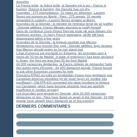
droughts
La France brûle, la Grèce brûle, le Danube est à sec - France is
burning, Greece is burning, the Danube has run dry.
Incendies : 275 interpellations, 31 mises en détention, Laurent
Nunez est toujours en liberté - Fires : 275 arrests, 31 people
remanded in custody—Laurent Nunez remains at liberty.
Incendies de la Gironde : le ministre de l'intérieur tente de se justifier
- Gironde wildfires: Interior Minister attempts to justify himself
Dans de nombreux cours d'eaux français toute vie aura disparu d'ici
quelques années - In many French waterways, all life will have
disappeared within a few years
Incendies de la Gironde : la logique voudrait que Macron
démissionne pour pouvoir être jugé - Gironde wildfires: logic dictates
that Macron should resign so he can stand trial.
L'état d'urgence est proclamé en Espagne, les incendies sont à
moins de 50 km de Madrid - A state of emergency has been declared
in Spain; the fires are less than 50 km from Madrid
44.000 personnes déplacées, la France obligée de demander l'aide
des autres pays d'Europe - 44,000 displaced people; France forced
to ask other European countries for help
D'anciens ATR42 recyclés en bombardier d'eaux pour remplacer nos
Canadairs devenus obsolètes (et de toute façon en nombre très
insuffisant) - Old ATR-42s converted into water bombers to replace
our Canadairs, which have become obsolete (and are woefully
insufficient in number anyway)
Les incendies sont repartis en Gironde, déjà 20.000 personnes
déplacées ce soir - Fires have flared up again in the Gironde; 20,000
people have already been displaced as of this evening
DERNIERS COMMENTAIRES