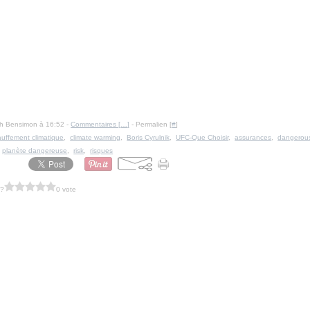
Ph Bensimon à 16:52 -
Commentaires [
…
]
- Permalien [
#
]
uffement climatique
,
climate warming
,
Boris Cyrulnik
,
UFC-Que Choisir
,
assurances
,
dangerous
,
planète dangereuse
,
risk
,
risques
 ?
0 vote