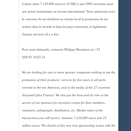
(valeur entre 7.120.000 euros et 10 M€) à une ONG reconnue pour
son action humanitaire au niveau international. Nous assurerons avec
le concours de ses membres au niveau local la promotion de ses
actions dans le monde et dans les pays concernés, et également
d'autres services s'il y a lieu.
Pour toute demande, contactez Philippe Bensimon au +33
(0)6.81.34.65.31.
We are looking for one or more sponsor companies wishing to see the
promotion of their products / services for five years in all ports
covered in the two Americas, and in the media of the 27 countries
discussed (plus France). We also put the boat and its crew at the
service of our sponsors for incentive cruises for their members,
customers, salespeople, distributors, etc. Market value of the
transactions you will receive: between 7,120,000 euros and 10
million euros. The details of this very nice sponsorship action with the