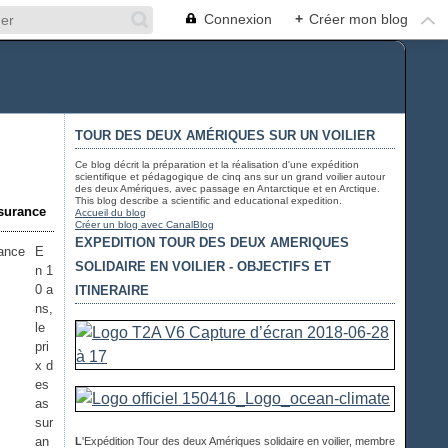
Connexion
+
Créer mon blog
TOUR DES DEUX AMÉRIQUES SUR UN VOILIER
Ce blog décrit la préparation et la réalisation d'une expédition
scientifique et pédagogique de cinq ans sur un grand voilier autour
des deux Amériques, avec passage en Antarctique et en Arctique.
This blog describe a scientific and educational expedition.
nsurance
Accueil du blog
Créer un blog avec CanalBlog
EXPEDITION TOUR DES DEUX AMERIQUES
E
SOLIDAIRE EN VOILIER - OBJECTIFS ET
n 1
0 a
ITINERAIRE
ns,
le
pri
x d
es
as
sur
an
L
'Expédition Tour des deux Amériques solidaire en voilier, membre