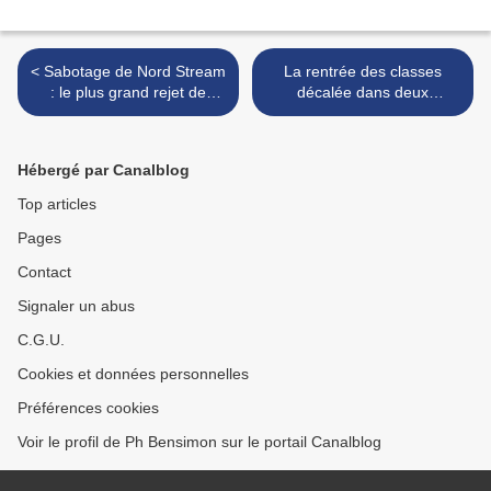
< Sabotage de Nord Stream
La rentrée des classes
: le plus grand rejet de
décalée dans deux
méthane d'origine humaine
départements français —
jamais enregistré - Nord
Back to school delayed in
Stream sabotage: largest
two French departments >
Hébergé par Canalblog
man-made methane
release ever recorded
Top articles
Pages
Contact
Signaler un abus
C.G.U.
Cookies et données personnelles
Préférences cookies
Voir le profil de Ph Bensimon sur le portail Canalblog