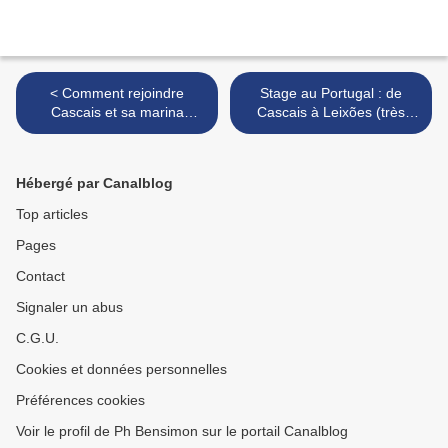
< Comment rejoindre
Stage au Portugal : de
Cascais et sa marina
Cascais à Leixões (très
depuis l'aéroport de
proche de Portoix >
Lisbonne - Samedi 15
octobre 2016, début de
Hébergé par Canalblog
stage
Top articles
Pages
Contact
Signaler un abus
C.G.U.
Cookies et données personnelles
Préférences cookies
Voir le profil de Ph Bensimon sur le portail Canalblog