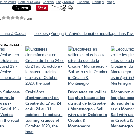
re en voilier
,
Porto di Cavallo
,
Cascais
,
Lady Kalinka
,
Lisbonne
,
Portugal
,
stage
?
0 vote
Clair de Lune à Cascais, 15 octobre 2017
erez aussi :
es Sukosan-
Croisières
Découvrez en voilier
Découvrez en
en route
d'entraînement en
les plus beaux sites
les plus bea
osan -
Croatie du 17 au 24
du sud de la Croatie
du sud de la
 Covid 19 -
et du 24 au 31
/ Montenegro - Sail
et du Monten
Venice
octobre - le bateau -
with us in October in
Sail with us 
on the road
training cruises of
Croatia &
in Croatia &
an
October 2020, the
Montenegro
Montenegro
boat