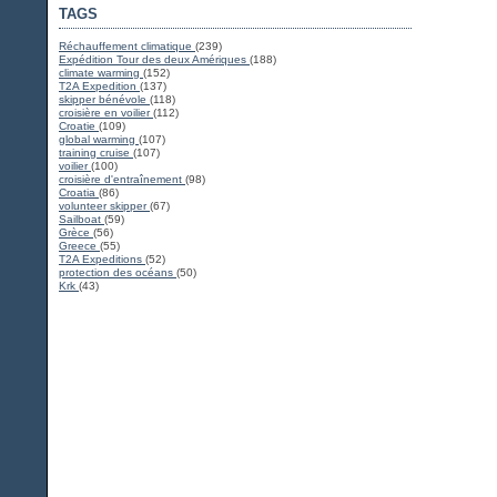
TAGS
Réchauffement climatique
(239)
Expédition Tour des deux Amériques
(188)
climate warming
(152)
T2A Expedition
(137)
skipper bénévole
(118)
croisière en voilier
(112)
Croatie
(109)
global warming
(107)
training cruise
(107)
voilier
(100)
croisière d'entraînement
(98)
Croatia
(86)
volunteer skipper
(67)
Sailboat
(59)
Grèce
(56)
Greece
(55)
T2A Expeditions
(52)
protection des océans
(50)
Krk
(43)