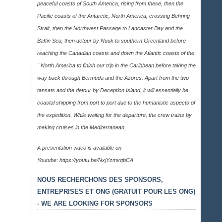
peaceful coasts of South America, rising from these, then the
Pacific coasts of the Antarctic, North America, crossing Behring
Strait, then the Northwest Passage to Lancaster Bay and the
Baffin Sea, then detour by Nuuk to southern Greenland before
reaching the Canadian coasts and down the Atlantic coasts of the
" North America to finish our trip in the Caribbean before taking the
way back through Bermuda and the Azores. Apart from the two
tansats and the detour by Deception Island, it will essentially be
coastal shipping from port to port due to the humanistic aspects of
the expedition. While waiting for the departure, the crew trains by
making cruises in the Mediterranean.
A presentation video is available on
Youtube:
https://youtu.be/NxjYzmvqbCA
NOUS RECHERCHONS DES SPONSORS,
ENTREPRISES ET ONG (GRATUIT POUR LES ONG)
- WE ARE LOOKING FOR SPONSORS