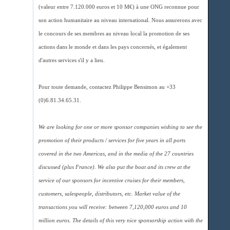
(valeur entre 7.120.000 euros et 10 M€) à une ONG reconnue pour
son action humanitaire au niveau international. Nous assurerons avec
le concours de ses membres au niveau local la promotion de ses
actions dans le monde et dans les pays concernés, et également
d'autres services s'il y a lieu.
Pour toute demande, contactez Philippe Bensimon au +33
(0)6.81.34.65.31.
We are looking for one or more sponsor companies wishing to see the
promotion of their products / services for five years in all ports
covered in the two Americas, and in the media of the 27 countries
discussed (plus France). We also put the boat and its crew at the
service of our sponsors for incentive cruises for their members,
customers, salespeople, distributors, etc. Market value of the
transactions you will receive: between 7,120,000 euros and 10
million euros. The details of this very nice sponsorship action with the