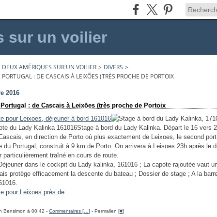
sur un voilier
 DEUX AMÉRIQUES SUR UN VOILIER
>
DIVERS
>
 PORTUGAL : DE CASCAIS À LEIXÕES (TRÈS PROCHE DE PORTOIX
re 2016
Portugal : de Cascais à Leixões (très proche de Portoix
Stage à bord du Lady Kalinka. Départ le 16 vers 
Cascais, en direction de Porto où plus exactement de Leixoes, le second port
du Portugal, construit à 9 km de Porto. On arrivera à Leisoes 23h après le d
 particulièrement traîné en cours de route.
Déjeuner dans le cockpit du Lady kalinka, 161016 ; La capote rajoutée vaut un 
ais protège efficacement la descente du bateau ; Dossier de stage ; A la barr
61016.
h Bensimon à 00:42 -
Commentaires [
…
]
- Permalien [
#
]