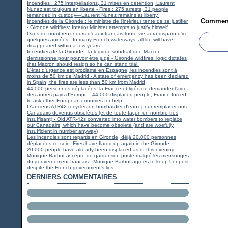
Incendies : 275 interpellations, 31 mises en détention, Laurent
Nunez est toujours en liberté - Fires : 275 arrests, 31 people
remanded in custody—Laurent Nunez remains at liberty.
Comment
Incendies de la Gironde : le ministre de l'intérieur tente de se justifier
- Gironde wildfires: Interior Minister attempts to justify himself
Dans de nombreux cours d'eaux français toute vie aura disparu d'ici
quelques années - In many French waterways, all life will have
disappeared within a few years
Incendies de la Gironde : la logique voudrait que Macron
démissionne pour pouvoir être jugé - Gironde wildfires: logic dictates
that Macron should resign so he can stand trial.
L'état d'urgence est proclamé en Espagne, les incendies sont à
moins de 50 km de Madrid - A state of emergency has been declared
in Spain; the fires are less than 50 km from Madrid
44.000 personnes déplacées, la France obligée de demander l'aide
des autres pays d'Europe - 44,000 displaced people; France forced
to ask other European countries for help
D'anciens ATR42 recyclés en bombardier d'eaux pour remplacer nos
Canadairs devenus obsolètes (et de toute façon en nombre très
insuffisant) - Old ATR-42s converted into water bombers to replace
our Canadairs, which have become obsolete (and are woefully
insufficient in number anyway)
Les incendies sont repartis en Gironde, déjà 20.000 personnes
déplacées ce soir - Fires have flared up again in the Gironde;
20,000 people have already been displaced as of this evening
Monique Barbut accepte de garder son poste malgré les mensonges
du gouvernement français - Monique Barbut agrees to keep her post
despite the French government's lies
DERNIERS COMMENTAIRES