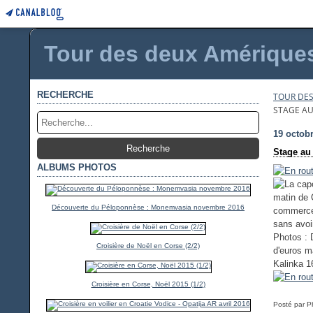
Tour des deux Amériques 
RECHERCHE
TOUR DES
STAGE AU
19 octob
Stage au 
ALBUMS PHOTOS
matin de 
Découverte du Péloponnèse : Monemvasia novembre 2016
commerce 
sans avoir
Photos : 
Croisière de Noël en Corse (2/2)
d'euros m
Kalinka 1
Croisière en Corse, Noël 2015 (1/2)
Posté par P