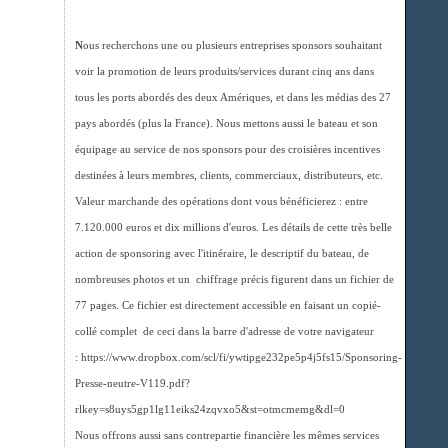
N
ous recherchons une ou plusieurs entreprises sponsors souhaitant
voir la promotion de leurs produits/services durant cinq ans dans
tous les ports abordés des deux Amériques, et dans les médias des 27
pays abordés (plus la France). Nous mettons aussi le bateau et son
équipage au service de nos sponsors pour des croisières incentives
destinées à leurs membres, clients, commerciaux, distributeurs, etc.
Valeur marchande des opérations dont vous bénéficierez : entre
7.120.000 euros et dix millions d'euros. Les détails de cette très belle
action de sponsoring avec l'itinéraire, le descriptif du bateau, de
nombreuses photos et un chiffrage précis figurent dans un fichier de
77 pages. Ce fichier est directement accessible en faisant un copié-
collé complet de ceci dans la barre d'adresse de votre navigateur
: https://www.dropbox.com/scl/fi/ywtipge232pe5p4j5fs15/Sponsoring-
Presse-neutre-V119.pdf?
rlkey=s8uys5gp1lg11eiks24zqvxo5&st=otmcmemg&dl=0
Nous offrons aussi sans contrepartie financière les mêmes services