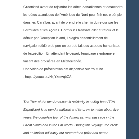
Groenland avant de rejoindre les côtes canadiennes et descendre
les côtes atlantiques de l’Amérique du Nord pour finir notre périple
dans les Caraïbes avant de prendre le chemin du retour par les
Bermudes et les Açores. Hormis les transats aller et retour et le
détour par Deception Island, il s’agira essentiellement de
navigation côtière de port en port du fait des aspects humanistes
de l’expédition. En attendant le départ, l'équipage s'entraîne en
faisant des croisières en Méditerranée.
Une vidéo de présentation est disponible sur Youtub
e
:
https://youtu.be/NxjYzmvqbCA
T
he Tour of the two Americas in solidarity in sailing boat (T2A
Expedition) is to send a sailboat and its crew to make about five
years the complete tour of the Americas, with passage in the
Great South and in the Far North. During this voyage, the crew
and scientists will carry out research on polar and ocean