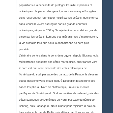
populations à la nécessité de protéger les milieux polaires et
océaniques : la plupart des gens ignorent encore que l’oxygène
qu’ils respirent est fourni pour moitié par les océans, que le climat
dans lequel ils vivent est régulé par les grands courants
océaniques, et que le CO2 qu’ils rejettent est absorbé en grande
partie par les océans. Lorsque ces mécanismes s’interrompront,
la vie humaine telle que nous la connaissons ne sera plus
possible.
L’itinéraire se fera dans le sens dextrogyre : depuis Gibraltar et la
Méditerranée descente des côtes marocaines, puis transat vers
le nord-est du Brésil, descente des côtes atlantiques de
l’Amérique du sud, passage des canaux de la Patagonie d’est en
ouest, descente vers le sud jusqu’à Déception Island (une des
bases les plus au Nord de l’Antarctique), retour aux côtes
pacifiques de l’Amérique du Sud, remontées de celles-ci, puis des
côtes pacifiques de l’Amérique du Nord, passage du détroit de
Behring, puis Passage du Nord-Ouest pour rejoindre la baie de
Lancaster et la mer de Baffin, puis détour par Nuuk au sud du