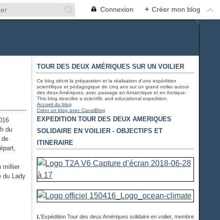
Connexion
+
Créer mon blog
TOUR DES DEUX AMÉRIQUES SUR UN VOILIER
Ce blog décrit la préparation et la réalisation d'une expédition
scientifique et pédagogique de cinq ans sur un grand voilier autour
des deux Amériques, avec passage en Antarctique et en Arctique.
This blog describe a scientific and educational expedition.
Accueil du blog
Créer un blog avec CanalBlog
EXPEDITION TOUR DES DEUX AMERIQUES
2h du
SOLIDAIRE EN VOILIER - OBJECTIFS ET
 de
ITINERAIRE
épart,
millier
e du Lady
L
'Expédition Tour des deux Amériques solidaire en voilier, membre