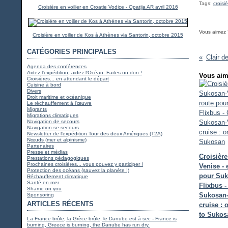
Tags:
croisiè
Croisière en voilier en Croatie Vodice - Opatija AR avril 2016
Vous aimez 
Croisière en voilier de Kos à Athènes via Santorin, octobre 2015
CATÉGORIES PRINCIPALES
Agenda des conférences
Aidez l'expédition, aidez l'Océan. Faites un don !
Vous aim
Croisières... en attendant le départ
Cuisine à bord
Divers
Droit maritime et océanique
Le réchauffement à l'œuvre
Migrants
Migrations climatiques
Navigation de secours
Navigation se secours
Newsletter de l'expédition Tour des deux Amériques (T2A)
Nœuds (mer et alpinisme)
Partenaires
Presse et médias
Croisièr
Prestations pédagogiques
Prochaines croisières... vous pouvez y participer !
Venise - 
Protection des océans (sauvez la planète !)
pour Suk
Réchauffement climatique
Santé en mer
Flixbus -
Shame on you
Sukosan-
Sponsoring
ARTICLES RÉCENTS
cruise : 
to Sukos
La France brûle, la Grèce brûle, le Danube est à sec - France is
burning, Greece is burning, the Danube has run dry.