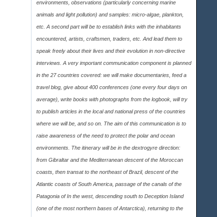
environments, observations (particularly concerning marine
animals and light pollution) and samples: micro-algae, plankton,
etc. A second part will be to establish links with the inhabitants
encountered, artists, craftsmen, traders, etc. And lead them to
speak freely about their lives and their evolution in non-directive
interviews. A very important communication component is planned
in the 27 countries covered: we will make documentaries, feed a
travel blog, give about 400 conferences (one every four days on
average), write books with photographs from the logbook, will try
to publish articles in the local and national press of the countries
where we will be, and so on. The aim of this communication is to
raise awareness of the need to protect the polar and ocean
environments. The itinerary will be in the dextrogyre direction:
from Gibraltar and the Mediterranean descent of the Moroccan
coasts, then transat to the northeast of Brazil, descent of the
Atlantic coasts of South America, passage of the canals of the
Patagonia of In the west, descending south to Deception Island
(one of the most northern bases of Antarctica), returning to the