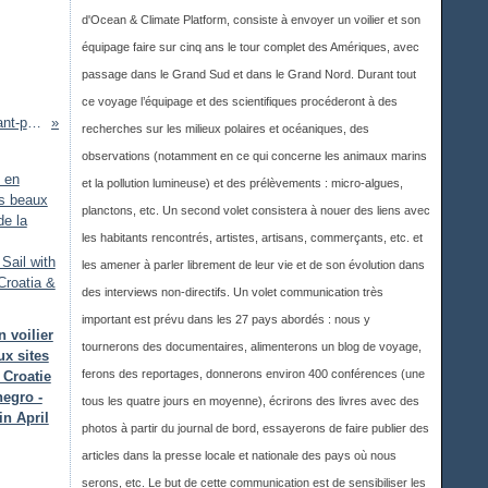
d'Ocean & Climate Platform, consiste à envoyer un voilier et son
équipage faire sur cinq ans le tour complet des Amériques, avec
passage dans le Grand Sud et dans le Grand Nord. Durant tout
ce voyage l’équipage et des scientifiques procéderont à des
Leixoes (Portugal) - Arrivée de nuit et mouillage dans l'avant-port à côté d'un trois-mâts, 16 octobre 2016
recherches sur les milieux polaires et océaniques, des
observations (notamment en ce qui concerne les animaux marins
et la pollution lumineuse) et des prélèvements : micro-algues,
planctons, etc. Un second volet consistera à nouer des liens avec
les habitants rencontrés, artistes, artisans, commerçants, etc. et
les amener à parler librement de leur vie et de son évolution dans
des interviews non-directifs. Un volet communication très
important est prévu dans les 27 pays abordés : nous y
 voilier
tournerons des documentaires, alimenterons un blog de voyage,
ux sites
ferons des reportages, donnerons environ 400 conférences (une
 Croatie
egro -
tous les quatre jours en moyenne), écrirons des livres avec des
in April
photos à partir du journal de bord, essayerons de faire publier des
articles dans la presse locale et nationale des pays où nous
serons, etc. Le but de cette communication est de sensibiliser les