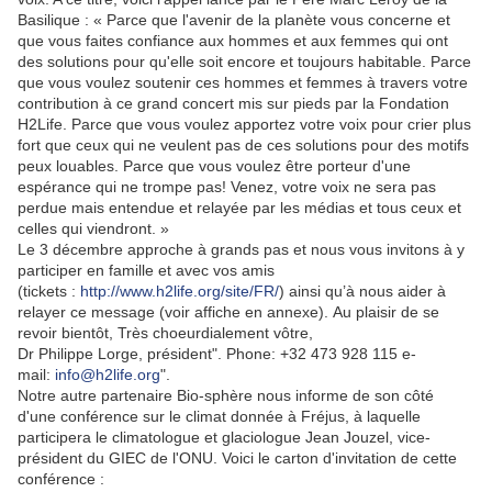
Basilique : « Parce que l'avenir de la planète vous concerne et
que vous faites confiance aux hommes et aux femmes qui ont
des solutions pour qu'elle soit encore et toujours habitable. Parce
que vous voulez soutenir ces hommes et femmes à travers votre
contribution à ce grand concert mis sur pieds par la Fondation
H2Life. Parce que vous voulez apportez votre voix pour crier plus
fort que ceux qui ne veulent pas de ces solutions pour des motifs
peux louables. Parce que vous voulez être porteur d'une
espérance qui ne trompe pas! Venez, votre voix ne sera pas
perdue mais entendue et relayée par les médias et tous ceux et
celles qui viendront. »
Le 3 décembre approche à grands pas et nous vous invitons à y
participer en famille et avec vos amis
(tickets :
http://www.h2life.org/site/FR/
) ainsi qu’à nous aider à
relayer ce message (voir affiche en annexe). Au plaisir de se
revoir bientôt, Très choeurdialement vôtre,
Dr Philippe Lorge, président". Phone: +32 473 928 115 e-
mail:
info@h2life.org
".
Notre autre partenaire Bio-sphère nous informe de son côté
d'une conférence sur le climat donnée à Fréjus, à laquelle
participera le climatologue et glaciologue Jean Jouzel, vice-
président du GIEC de l'ONU. Voici le carton d'invitation de cette
conférence :