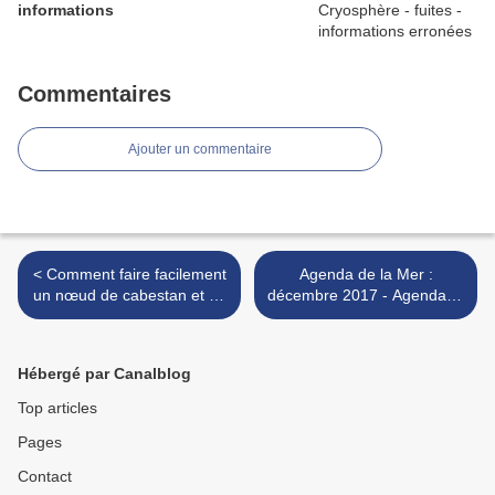
informations
Commentaires
Ajouter un commentaire
< Comment faire facilement
Agenda de la Mer :
un nœud de cabestan et sa
décembre 2017 - Agenda of
version rapide à défaire -
the Sea : december 2017 >
Clove hitch and quick
release
Hébergé par Canalblog
Top articles
Pages
Contact