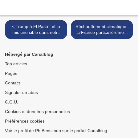
< Trump à El Paso : «Il a
Réchauffement climatique :
mis une cible dans notre
la France particulièrement
dos» - Climate warming -
exposée au risque de
Xenophobic killings: "He put
submersion - France
a target in our backs"
exposed to the risk of
Hébergé par Canalblog
submersion >
Top articles
Pages
Contact
Signaler un abus
C.G.U.
Cookies et données personnelles
Préférences cookies
Voir le profil de Ph Bensimon sur le portail Canalblog