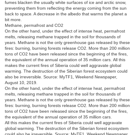
fumes blacken the usually white surfaces of ice and arctic snow,
preventing them from reflecting the energy coming from the sun
back to space. A decrease in the albedo that warms the planet a
bit more.
Methane, permafrost and CO2
On the other hand, under the effect of intense heat, permafrost
melts, releasing methane trapped in the soil for thousands of
years. Methane is not the only greenhouse gas released by these
fires: burning, burning forests release CO2. More than 200 million
tons of CO2 have been released since the beginning of the fires,
the equivalent of the annual operation of 35 million cars. All this
makes the current fires of Siberia could well aggravate global
warming. The destruction of the Siberian forest ecosystem could
also be irreversible. Source: MyTF1, Weekend Newspaper,
August 10, 2019.
On the other hand, under the effect of intense heat, permafrost
melts, releasing methane trapped in the soil for thousands of
years. Methane is not the only greenhouse gas released by these
fires: burning, burning forests release CO2. More than 200 million
tons of CO2 have been released since the beginning of the fires,
the equivalent of the annual operation of 35 million cars.
All this makes the current fires of Siberia could well aggravate
global warming. The destruction of the Siberian forest ecosystem
could also be irreversible. Source: MyTF1, Weekend Newspaper,