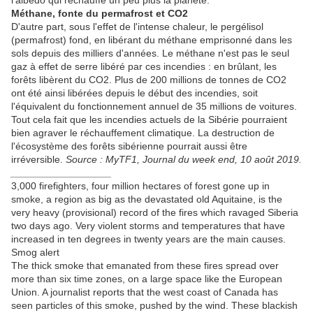
l'albedo qui réchauffe un peu plus la planète.
Méthane, fonte du permafrost et CO2
D'autre part, sous l'effet de l'intense chaleur, le pergélisol
(permafrost) fond, en libérant du méthane emprisonné dans les
sols depuis des milliers d'années. Le méthane n'est pas le seul
gaz à effet de serre libéré par ces incendies : en brûlant, les
forêts libèrent du CO2. Plus de 200 millions de tonnes de CO2
ont été ainsi libérées depuis le début des incendies, soit
l'équivalent du fonctionnement annuel de 35 millions de voitures.
Tout cela fait que les incendies actuels de la Sibérie pourraient
bien agraver le réchauffement climatique. La destruction de
l'écosystème des forêts sibérienne pourrait aussi être
irréversible.
Source : MyTF1, Journal du week end, 10 août 2019.
__________________
3,000 firefighters, four million hectares of forest gone up in
smoke, a region as big as the devastated old Aquitaine, is the
very heavy (provisional) record of the fires which ravaged Siberia
two days ago. Very violent storms and temperatures that have
increased in ten degrees in twenty years are the main causes.
Smog alert
The thick smoke that emanated from these fires spread over
more than six time zones, on a large space like the European
Union. A journalist reports that the west coast of Canada has
seen particles of this smoke, pushed by the wind. These blackish