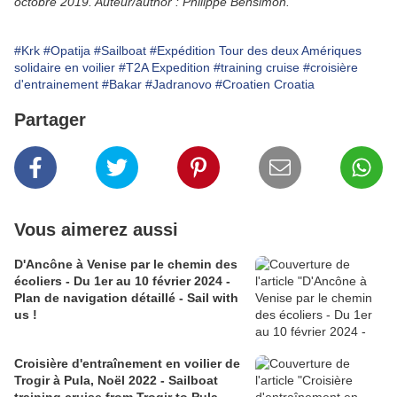
octobre 2019. Auteur/author : Philippe Bensimon.
#Krk
#Opatija
#Sailboat
#Expédition Tour des deux Amériques
solidaire en voilier
#T2A Expedition
#training cruise
#croisière
d'entrainement
#Bakar
#Jadranovo
#Croatien Croatia
Partager
Vous aimerez aussi
D'Ancône à Venise par le chemin des
écoliers - Du 1er au 10 février 2024 -
Plan de navigation détaillé - Sail with
us !
Croisière d'entraînement en voilier de
Trogir à Pula, Noël 2022 - Sailboat