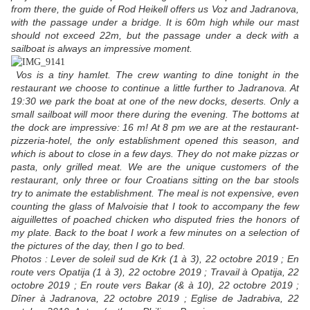
from there, the guide of Rod Heikell offers us Voz and Jadranova,
with the passage under a bridge. It is 60m high while our mast
should not exceed 22m, but the passage under a deck with a
sailboat is always an impressive moment.
Vos is a tiny hamlet. The crew wanting to dine tonight in the
restaurant we choose to continue a little further to Jadranova. At
19:30 we park the boat at one of the new docks, deserts. Only a
small sailboat will moor there during the evening. The bottoms at
the dock are impressive: 16 m! At 8 pm we are at the restaurant-
pizzeria-hotel, the only establishment opened this season, and
which is about to close in a few days. They do not make pizzas or
pasta, only grilled meat. We are the unique customers of the
restaurant, only three or four Croatians sitting on the bar stools
try to animate the establishment. The meal is not expensive, even
counting the glass of Malvoisie that I took to accompany the few
aiguillettes of poached chicken who disputed fries the honors of
my plate. Back to the boat I work a few minutes on a selection of
the pictures of the day, then I go to bed.
Photos : Lever de soleil sud de Krk (1 à 3), 22 octobre 2019 ; En
route vers Opatija (1 à 3), 22 octobre 2019 ; Travail à Opatija, 22
octobre 2019 ; En route vers Bakar (& à 10), 22 octobre 2019 ;
Dîner à Jadranova, 22 octobre 2019 ; Eglise de Jadrabiva, 22