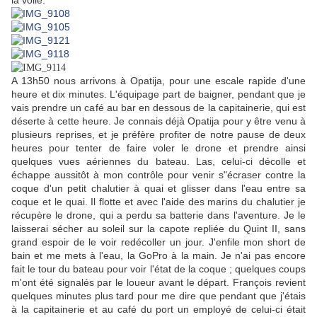
la voile.
A 13h50 nous arrivons à Opatija, pour une escale rapide d'une
heure et dix minutes. L'équipage part de baigner, pendant que je
vais prendre un café au bar en dessous de la capitainerie, qui est
déserte à cette heure. Je connais déjà Opatija pour y être venu à
plusieurs reprises, et je préfère profiter de notre pause de deux
heures pour tenter de faire voler le drone et prendre ainsi
quelques vues aériennes du bateau. Las, celui-ci décolle et
échappe aussitôt à mon contrôle pour venir s"écraser contre la
coque d'un petit chalutier à quai et glisser dans l'eau entre sa
coque et le quai. Il flotte et avec l'aide des marins du chalutier je
récupère le drone, qui a perdu sa batterie dans l'aventure. Je le
laisserai sécher au soleil sur la capote repliée du Quint II, sans
grand espoir de le voir redécoller un jour. J'enfile mon short de
bain et me mets à l'eau, la GoPro à la main. Je n'ai pas encore
fait le tour du bateau pour voir l'état de la coque ; quelques coups
m'ont été signalés par le loueur avant le départ. François revient
quelques minutes plus tard pour me dire que pendant que j'étais
à la capitainerie et au café du port un employé de celui-ci était