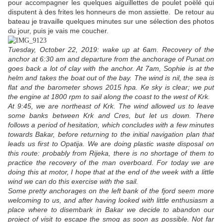
pour accompagner les quelques aiguillettes de poulet poëlé qui
disputent à des frites les honneurs de mon assiette. De retour au
bateau je travaille quelques minutes sur une sélection des photos
du jour, puis je vais me coucher.
Tuesday, October 22, 2019: wake up at 6am. Recovery of the
anchor at 6:30 am and departure from the anchorage of Punat.on
goes back a lot of clay with the anchor. At 7am, Sophie is at the
helm and takes the boat out of the bay. The wind is nil, the sea is
flat and the barometer shows 2015 hpa. Ke sky is clear; we put
the engine at 1800 rpm to sail along the coast to the west of Krk.
At 9:45, we are northeast of Krk. The wind allowed us to leave
some banks between Krk and Cres, but let us down. There
follows a period of hesitation, which concludes with a few minutes
towards Bakar, before returning to the initial navigation plan that
leads us first to Opatija. We are doing plastic waste disposal on
this route: probably from Rijeka, there is no shortage of them to
practice the recovery of the man overboard. For today we are
doing this at motor, I hope that at the end of the week with a little
wind we can do this exercise with the sail.
Some pretty anchorages on the left bank of the fjord seem more
welcoming to us, and after having looked with little enthusiasm a
place where to disembark in Bakar we decide to abandon our
project of visit to escape the smog as soon as possible. Not far