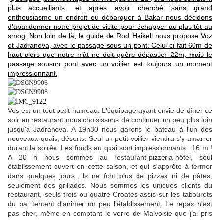
plus accueillants, et après avoir cherché sans grand
enthousiasme un endroit où débarquer à Bakar nous décidons
d'abandonner notre projet de visite pour échapper au plus tôt au
smog. Non loin de là, le guide de Rod Heikell nous propose Voz
et Jadranova, avec le passage sous un pont. Celui-ci fait 60m de
haut alors que notre mât ne doit guère dépasser 22m, mais le
passage sousun pont avec un voilier est toujours un moment
impressionnant.
Vos est un tout petit hameau. L'équipage ayant envie de dîner ce
soir au restaurant nous choisissons de continuer un peu plus loin
jusqu'à Jadranova. A 19h30 nous garons le bateau à l'un des
nouveaux quais, déserts. Seul un petit voilier viendra s'y amarrer
durant la soirée. Les fonds au quai sont impressionnants : 16 m !
A 20 h nous sommes au restaurant-pizzeria-hôtel, seul
établissement ouvert en cette saison, et qui s'apprête à fermer
dans quelques jours. Ils ne font plus de pizzas ni de pâtes,
seulement des grillades. Nous sommes les uniques clients du
restaurant, seuls trois ou quatre Croates assis sur les tabourets
du bar tentent d'animer un peu l'établissement. Le repas n'est
pas cher, même en comptant le verre de Malvoisie que j'ai pris