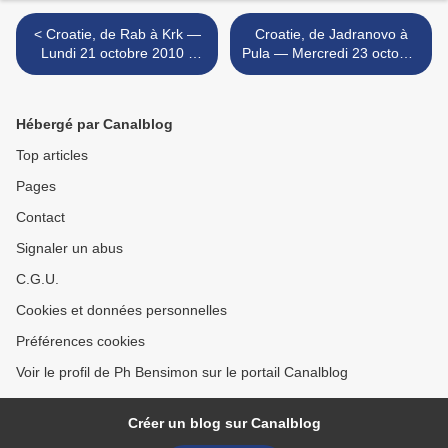
< Croatie, de Rab à Krk —
Croatie, de Jadranovo à
Lundi 21 octobre 2010 -
Pula — Mercredi 23 octobre
Training cruise in Croatia :
2019 - Training cruise in
from Rab to Krk
Croatia : from Jadranovo to
Pula >
Hébergé par Canalblog
Top articles
Pages
Contact
Signaler un abus
C.G.U.
Cookies et données personnelles
Préférences cookies
Voir le profil de Ph Bensimon sur le portail Canalblog
Créer un blog sur Canalblog