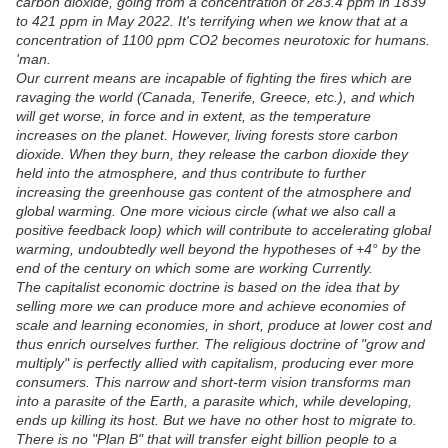
carbon dioxide, going from a concentration of 283.4 ppm in 1839
to 421 ppm in May 2022. It's terrifying when we know that at a
concentration of 1100 ppm CO2 becomes neurotoxic for humans.
'man.
Our current means are incapable of fighting the fires which are
ravaging the world (Canada, Tenerife, Greece, etc.), and which
will get worse, in force and in extent, as the temperature
increases on the planet. However, living forests store carbon
dioxide. When they burn, they release the carbon dioxide they
held into the atmosphere, and thus contribute to further
increasing the greenhouse gas content of the atmosphere and
global warming. One more vicious circle (what we also call a
positive feedback loop) which will contribute to accelerating global
warming, undoubtedly well beyond the hypotheses of +4° by the
end of the century on which some are working Currently.
The capitalist economic doctrine is based on the idea that by
selling more we can produce more and achieve economies of
scale and learning economies, in short, produce at lower cost and
thus enrich ourselves further. The religious doctrine of "grow and
multiply" is perfectly allied with capitalism, producing ever more
consumers. This narrow and short-term vision transforms man
into a parasite of the Earth, a parasite which, while developing,
ends up killing its host. But we have no other host to migrate to.
There is no "Plan B" that will transfer eight billion people to a