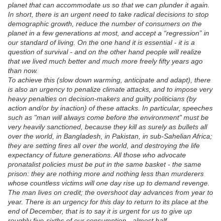
planet that can accommodate us so that we can plunder it again.
In short, there is an urgent need to take radical decisions to stop
demographic growth, reduce the number of consumers on the
planet in a few generations at most, and accept a “regression” in
our standard of living. On the one hand it is essential - it is a
question of survival - and on the other hand people will realize
that we lived much better and much more freely fifty years ago
than now.
To achieve this (slow down warming, anticipate and adapt), there
is also an urgency to penalize climate attacks, and to impose very
heavy penalties on decision-makers and guilty politicians (by
action and/or by inaction) of these attacks. In particular, speeches
such as "man will always come before the environment" must be
very heavily sanctioned, because they kill as surely as bullets all
over the world, in Bangladesh, in Pakistan, in sub-Sahelian Africa;
they are setting fires all over the world, and destroying the life
expectancy of future generations. All those who advocate
pronatalist policies must be put in the same basket - the same
prison: they are nothing more and nothing less than murderers
whose countless victims will one day rise up to demand revenge.
The man lives on credit; the overshoot day advances from year to
year. There is an urgency for this day to return to its place at the
end of December, that is to say it is urgent for us to give up
roughly five-sixths of our consumption - almost half.