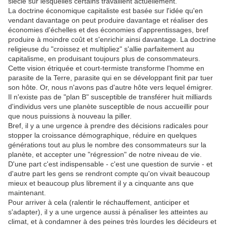
siècle sur lesquelles certains travaillent actuellement.
La doctrine économique capitaliste est basée sur l'idée qu'en
vendant davantage on peut produire davantage et réaliser des
économies d'échelles et des économies d'apprentissages, bref
produire à moindre coût et s'enrichir ainsi davantage. La doctrine
religieuse du "croissez et multipliez" s'allie parfaitement au
capitalisme, en produisant toujours plus de consommateurs.
Cette vision étriquée et court-termiste transforme l'homme en
parasite de la Terre, parasite qui en se développant finit par tuer
son hôte. Or, nous n'avons pas d'autre hôte vers lequel émigrer.
Il n'existe pas de "plan B" susceptible de transférer huit milliards
d'individus vers une planète susceptible de nous accueillir pour
que nous puissions à nouveau la piller.
Bref, il y a une urgence à prendre des décisions radicales pour
stopper la croissance démographique, réduire en quelques
générations tout au plus le nombre des consommateurs sur la
planète, et accepter une "régression" de notre niveau de vie.
D'une part c'est indispensable - c'est une question de survie - et
d'autre part les gens se rendront compte qu'on vivait beaucoup
mieux et beaucoup plus librement il y a cinquante ans que
maintenant.
Pour arriver à cela (ralentir le réchauffement, anticiper et
s'adapter), il y a une urgence aussi à pénaliser les atteintes au
climat, et à condamner à des peines très lourdes les décideurs et