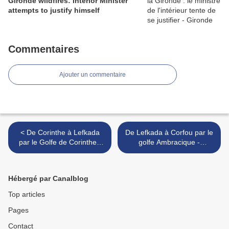
Gironde wildfires: Interior Minister
attempts to justify himself
Commentaires
Ajouter un commentaire
< De Corinthe à Lefkada
De Lefkada à Corfou par le
par le Golfe de Corinthe -
golfe Ambracique -
Croisière d'entraînement, 2
Croisière d'entraînement, 9
au 9 décembre 2023 - Plan
au 16 décembre 2023 -
détaillé - Sail with us!
Plan détaillé - Sail with us! >
Hébergé par Canalblog
Top articles
Pages
Contact