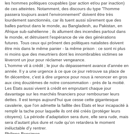
les hommes politiques coupables (par action et/ou par inaction)
de ces atteintes. Notamment, des discours du type "l'homme
passera toujours avant l'environnement" doivent être très
lourdement sanctionnés, car ils tuent aussi sûrement que des
balles partout dans le monde, au Bangladesh, au Pakistan, en
Afrique sub-sahélienne ; ils allument des incendies partout dans
le monde, et détruisent l'espérance de vie des générations
futures. Tous ceux qui prônent des politiques natalistes doivent
être mis dans le même panier - la même prison : ce sont ni plus
ni moins que des meurtriers dont les innombrables victimes se
lèveront un jour pour réclamer vengeance.
L'homme vit à crédit ; le jour du dépassement avance d'année en
année. Il y a une urgence à ce que ce jour retrouve sa place de
fin décembre, c'est à dire urgence pour nous à renoncer en gros
aux cinq douzièmes de notre consommation - près de la moitié.
Les Etats aussi vivent à crédit en emprutant chaque jour
davantage sur les marchés financiers pour rembourser leurs
dettes. Il est temps aujourd'hui que cesse cette gigantesque
cavalerie, que l'on admette la faillite des Etats et leur incapacité à
remplir la tache pour laquelle ils ont été créés (protéger leurs
citoyens). La période d'adaptation sera dure, elle sera rude, mais
sera d'autant plus dure et rude qu'on retardera le moment
inéluctable d'y rentrer.
Philippe Bensimon