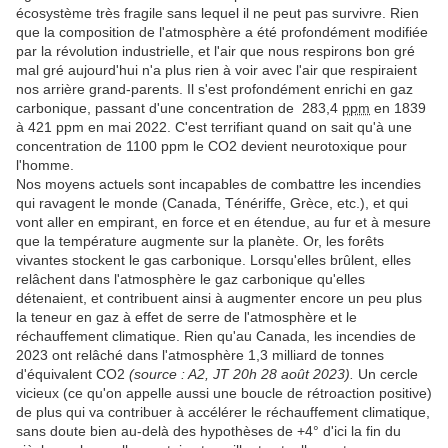
écosystème très fragile sans lequel il ne peut pas survivre. Rien
que la composition de l'atmosphère a été profondément modifiée
par la révolution industrielle, et l'air que nous respirons bon gré
mal gré aujourd'hui n'a plus rien à voir avec l'air que respiraient
nos arrière grand-parents. Il s'est profondément enrichi en gaz
carbonique, passant d'une concentration de
283,4
ppm
en 1839
à 421 ppm en mai 2022. C'est terrifiant quand
on sait qu'à une
concentration de 1100 ppm le CO2 devient neurotoxique pour
l'homme.
Nos moyens actuels sont incapables de combattre les incendies
qui ravagent le monde (Canada, Ténériffe, Grèce, etc.), et qui
vont aller en empirant, en force et en étendue, au fur et à mesure
que la température augmente sur la planète. Or, les forêts
vivantes stockent le gas carbonique. Lorsqu'elles brûlent, elles
relâchent dans l'atmosphère le gaz carbonique qu'elles
détenaient, et contribuent ainsi à augmenter encore un peu plus
la teneur en gaz à effet de serre de l'atmosphère et le
réchauffement climatique. Rien qu'au Canada, les incendies de
2023 ont relâché dans l'atmosphère 1,3 milliard de tonnes
d'équivalent CO2
(source : A2, JT 20h 28 août 2023).
Un cercle
vicieux (ce qu'on appelle aussi une boucle de rétroaction positive)
de plus qui va contribuer à accélérer le réchauffement climatique,
sans doute bien au-delà des hypothèses de +4° d'ici la fin du