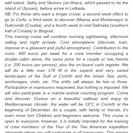
wild island, Vathy and Skoinos (on Ithaca, which passed to be the
island of Ulysses), before arrive in Lefkada.
NB: For those who want a longer cruise, a second week offers to
go to Corfu, a third week to discover Albania and Montenegro to
Dubrovnik (Croatia), and a fourth week to visit Dalmatia (southern
half of Croatia) to Biograd..
This training cruise will combine morning sightseeing, afternoon
sailing and night arrivals. Cool atmosphere (discover, train,
improve in a pleasant and joyful atmosphere). Contribution to the
costs: 400 euros per week for a crew member occupying a
double cabin alone, the same price for a couple or two friends
(i.e. 200 euros per person), plus the on-board cash register. We
will do a little over 178 M in the superb and very varied
landscapes of the Gulf of Corinth and the Ionian Sea: ports,
anchorages, visits, etc. The shifts will always be two or three.
Participation in maneuvers requested, but nothing is imposed. We
will also participate in a marine animal counting program. Come
and discover Greece on a beautiful sailboat and enjoy its
Mediterranean climate: the water will be 19°C in Corinth at the
beginning of December. As a couple, with family or friends, it's
even more fun! Children and beginners welcome. This cruise is
open to everyone; however, it is initially intended for the training
of crew members of the Tour of the Two Americas expedition
alongside whom you will participate in all maneuvers. This means