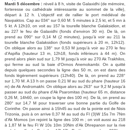
Mardi 5 décembre :
réveil à 8 h, visite de Galaxidhi (de mémoire,
forteresse ou cathédrale intéressante au sommet de la ville),
départ à 12 h. L'objectif est de rallier le port médiéval de
Navpaktos. Cap au 034° sur 0,60 M. 5 minutes à 2,5 kt, et 5 mn à
5 kt. A 12h10, on voit au 157 la tourelle blanche Galaksidion, et
au 227 le feu de Galaxidhi (fonds d'environ 30 m). De là, on
prend au 090° sur 0,14 M (2 minutes), jusqu'à voir au 211 la
tourelle blanche Galaksidion (fonds supérieurs à 20 m, 12h12).
On oblique alors au 138° sur 0,53 M jusqu'à voir au 270 le feu
d'Aspifia (hauteur 13 m, 12h18, fonds inférieurs à 44 m). On
prend alors plein sud sur 1,79 M jusqu'à voir au 270 Ak Trakhilos,
qui ferme au sud la baie d'Ormos Anemokambi. On a quitté
depuis quelques secondes la ligne des 50 m, on est dans des
fonds légèrement supérieurs (12h40). De là, on prend au 228°
sur 1,70 M. A 13 h on passe 0,21 M au sud du phare (hauteur 16
m) de Ak Andromakhi. On oblique alors au 263° sur 9,2 M jusqu'à
passer au sud du phare d'Ak Psaromitas (hauteur 65 m, distance
0,26 M, 14h60, on coupe la ligne des 100 m). De là, on prend au
280° sur 14,7 M pour traverser une bonne partie du Golfe de
Corinthe. On passe ainsi à 15h45 au sud de la pointe est de Nisis
Trizonia, puis à on arrive 0,37 M au sud du Fl (3)W 15s 7m 7Nm
d'Ak Momos (on rejoint la ligne des 100 m ; on voit aussi au 218
à 1,87 M le feu Fl W 10s 10m 10Nm d'Ak Dhrepanon sur la rive