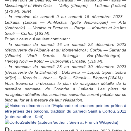
— Itea (port de Delphes) — Galaxidhi — Navpaktos — Patras —
Missalonghi et Nisis Oxia — Vathy (Ithaque) — Lefkada (Lefkas)
(178 M), ou/et
- la semaine du samedi 9 au samedi 16 décembre 2023 :
Lefkada (Lefkas — Amfilochia (golfe Ambracique) — Arta
(Ambracie)
— Vonitsa et
Preveza — Parga — Mourtos et les îles
Sivoti — Corfou (163 M).
Et pour ceux qui veulent continuer :
- la semaine du samedi 16 au samedi 23 décembre 2023
(découverte de l'Albanie et du Monténégro) : Corfou — Sarranda
(Albanie) —Vlorë —Durrès — Shiengjin — Bar (Monténégro) —
Herceg Novi
— Kotor — Dubrovnik (Croatie)
(310 M).
- la semaine du samedi 23 au samedi 30 décembre 2023
(découverte de la Dalmatie) : Dubrovnik — Lopud, Sipan, Sobra
(Mljet) — Korcula — Hvar — Split — Sibenik — Biograd (184 M).
Vous trouverez ci-dessous le plan de navigation détaillé de la
première semaine, de Corinthe à Lefkada. Les plans de
navigation détaillés des semaines suivantes seront publiés sur ce
blog au fur et à mesure de leur réalisation.
D