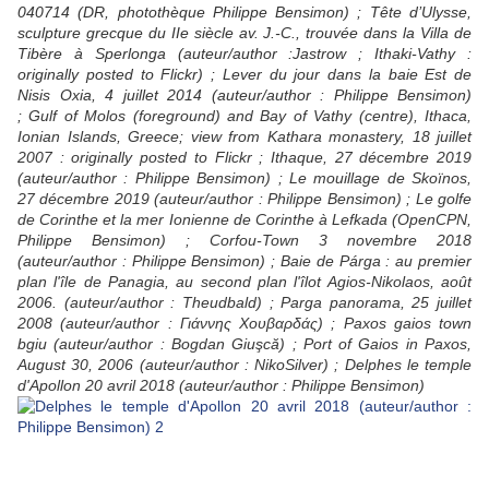
040714 (DR, photothèque Philippe Bensimon) ; Tête d’Ulysse,
sculpture grecque du IIe siècle av. J.-C., trouvée dans la Villa de
Tibère à Sperlonga (auteur/author :Jastrow ; Ithaki-Vathy :
originally posted to Flickr) ;
Lever du jour dans la baie Est de
Nisis Oxia, 4 juillet 2014
(auteur/author : Philippe Bensimon)
;
Gulf of Molos (foreground) and Bay of Vathy (centre), Ithaca,
Ionian Islands, Greece; view from Kathara monastery, 18 juillet
2007
: originally posted to Flickr ; Ithaque, 27 décembre 2019
(auteur/author : Philippe Bensimon) ; Le mouillage de Skoïnos,
27 décembre 2019 (auteur/author : Philippe Bensimon) ; Le golfe
de Corinthe et la mer Ionienne de Corinthe à Lefkada (OpenCPN,
Philippe Bensimon) ; Corfou-Town 3 novembre 2018
(auteur/author : Philippe Bensimon) ; Baie de Párga : au premier
plan l'île de Panagia, au second plan l'îlot Agios-Nikolaos, août
2006. (auteur/author : Theudbald) ; Parga panorama, 25 juillet
2008 (auteur/author : Γιάννης Χουβαρδάς) ;
Paxos gaios town
bgiu (auteur/author : Bogdan Giuşcă)
; Port of Gaios in Paxos,
August 30, 2006 (auteur/author : NikoSilver) ; Delphes le temple
d'Apollon 20 avril 2018 (auteur/author : Philippe Bensimon)