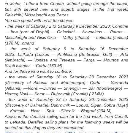
in winter, I offer it from Corinth, without going through the canal,
but with several new and superb stages in the first week:
Galaxidhi, Missalonghi and Patras
You can spend with us at the choice:
- the week of Saturday 2 to Saturday 9 December 2023:
Corinthe
— Itea (port of Delphi) — Galaxidhi — Navpaktos — Patras —
Missalonghi and Nisis Oxia — Vathy (Ithaca) — Lefkada (Lefkas)
(178 M),
or/and
- the week of Saturday 9 to Saturday 16 December
2023: Lafkada (Lefkas — Amfilochia (Ambracian Gulf) — Arta
(Ambracia) — Vonitsa and Preveza — Parga — Mourtos and
Sivoti Islands — Corfu (163 M).
And for those who want to continue:
- the week of Saturday 16 to Saturday 23 December 2023
(discovery of Albania and Montenegro): Corfu — Sarranda
(Albania) —Vlorë —Durrès — Shiengjin — Bar (Montenegro) —
Herceg Novi — Kotor — Dubrovnik (Croatia) ( 234M).
- the week of Saturday 23 to Saturday 30 December 2023
(discovery of Dalmatia): Dubrovnik — Lopud, Sipan, Sobra (Mljet)
— Korcula — Hvar — Split — Sibenik — Biograd (234 M).
Above is the detailed sailing plan for the first week, from Corinth
to Lefkada. Detailed sailing plans for the following weeks will be
posted on this blog as they are completed.