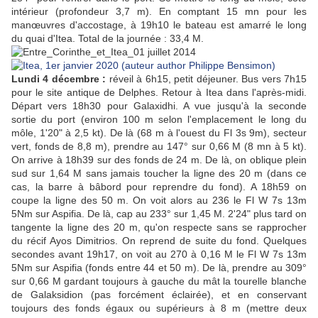
intérieur (profondeur 3,7 m). En comptant 15 mn pour les
manœuvres d'accostage, à 19h10 le bateau est amarré le long
du quai d'Itea. Total de la journée : 33,4 M.
Lundi 4 décembre :
réveil à 6h15, petit déjeuner. Bus vers 7h15
pour le site antique de Delphes. Retour à Itea dans l'après-midi.
Départ vers 18h30 pour Galaxidhi. A vue jusqu'à la seconde
sortie du port (environ 100 m selon l'emplacement le long du
môle, 1'20" à 2,5 kt). De là (68 m à l'ouest du Fl 3s 9m), secteur
vert, fonds de 8,8 m), prendre au 147° sur 0,66 M (8 mn à 5 kt).
On arrive à 18h39 sur des fonds de 24 m. De là, on oblique plein
sud sur 1,64 M sans jamais toucher la ligne des 20 m (dans ce
cas, la barre à bâbord pour reprendre du fond). A 18h59 on
coupe la ligne des 50 m. On voit alors au 236 le Fl W 7s 13m
5Nm sur Aspifia. De là, cap au 233° sur 1,45 M. 2'24" plus tard on
tangente la ligne des 20 m, qu'on respecte sans se rapprocher
du récif Ayos Dimitrios. On reprend de suite du fond. Quelques
secondes avant 19h17, on voit au 270 à 0,16 M le Fl W 7s 13m
5Nm sur Aspifia (fonds entre 44 et 50 m). De là, prendre au 309°
sur 0,66 M gardant toujours à gauche du mât la tourelle blanche
de Galaksidion (pas forcément éclairée), et en conservant
toujours des fonds égaux ou supérieurs à 8 m (mettre deux