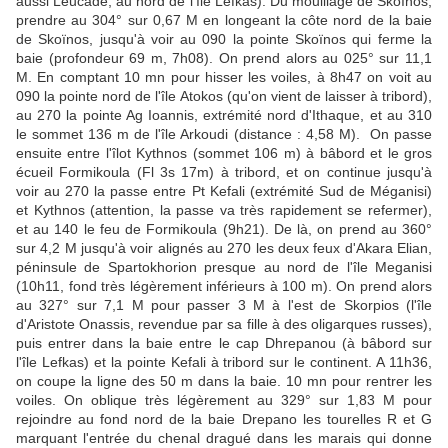
aussi Leucade, au nord de l'île Lefkas). Du mouillage de Skoïnos,
prendre au 304° sur 0,67 M en longeant la côte nord de la baie
de Skoïnos, jusqu'à voir au 090 la pointe Skoïnos qui ferme la
baie (profondeur 69 m, 7h08). On prend alors au 025° sur 11,1
M. En comptant 10 mn pour hisser les voiles, à 8h47 on voit au
090 la pointe nord de l'île Atokos (qu'on vient de laisser à tribord),
au 270 la pointe Ag Ioannis, extrémité nord d'Ithaque, et au 310
le sommet 136 m de l'île Arkoudi (distance : 4,58 M). On passe
ensuite entre l'îlot Kythnos (sommet 106 m) à bâbord et le gros
écueil Formikoula (Fl 3s 17m) à tribord, et on continue jusqu'à
voir au 270 la passe entre Pt Kefali (extrémité Sud de Méganisi)
et Kythnos (attention, la passe va très rapidement se refermer),
et au 140 le feu de Formikoula (9h21). De là, on prend au 360°
sur 4,2 M jusqu'à voir alignés au 270 les deux feux d'Akara Elian,
péninsule de Spartokhorion presque au nord de l'île Meganisi
(10h11, fond très légèrement inférieurs à 100 m). On prend alors
au 327° sur 7,1 M pour passer 3 M à l'est de Skorpios (l'île
d'Aristote Onassis, revendue par sa fille à des oligarques russes),
puis entrer dans la baie entre le cap Dhrepanou (à bâbord sur
l'île Lefkas) et la pointe Kefali à tribord sur le continent. A 11h36,
on coupe la ligne des 50 m dans la baie. 10 mn pour rentrer les
voiles. On oblique très légèrement au 329° sur 1,83 M pour
rejoindre au fond nord de la baie Drepano les tourelles R et G
marquant l'entrée du chenal dragué dans les marais qui donne