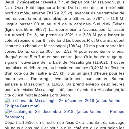
Jeudi 7 décembre :
réveil à 7 h, et départ pour Missalonghi, puis
Nisis Oxia. Petit déjeuner à bord. De la sortie du port (extrémité
nord du môle, environ 7h15 à 2,5 kt), avancer d'une trentaine de
mètres vers le nord, puis obliquer à bâbord au 276° sur 11,8 M,
jusqu'à passer 60 m au sud de la cardinale Sud d'Ak Evinos
(ligne des 50 m, 9h37). La repérer bien à l'avance pour la laisser
sur tribord. De là, on prend au 302° sur 3,88 M pour longer la
côte et rejoindre par 8 m de fond les bouées R et G qui marquent
l'entrée du chenal de Missalonghi (10h24). 10 mn pour rentrer les
voiles. De là, cap au 008° sur 2,32 M pour remonter le chenal
dragué entre 5 et 7 m en son centre, jusqu'à la bouée rouge qui
signale l'ouverture de la baie de Missalonghi (11h02). Trouver
une place et débarquer, au besoin en annexe (0,40 M à effectuer
d'un côté ou de l'autre à 2,5 kt), plus un quart d'heure pour les
manœuvres d'amarrage, éventuellement sur ponton. Bateau
amarré à Missalonghi à 11h28. On prend environ deux heures
pour aller visiter Missalonghi ; déjeuner éventuel à Missalonghi, la
cité où est mort le poète Lord Byron.
Départ à 13h30, en direction de Nisis Oxia, une île très sauvage
où nous allons mouiller pour la nuit, côté est ou ouest selon les