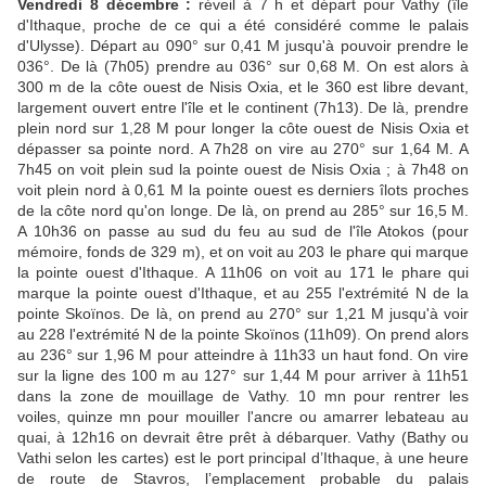
Vendredi 8 décembre :
réveil à 7 h et départ pour Vathy (île
d'Ithaque, proche de ce qui a été considéré comme le palais
d'Ulysse). Départ au 090° sur 0,41 M jusqu'à pouvoir prendre le
036°. De là (7h05) prendre au 036° sur 0,68 M. On est alors à
300 m de la côte ouest de Nisis Oxia, et le 360 est libre devant,
largement ouvert entre l'île et le continent (7h13). De là, prendre
plein nord sur 1,28 M pour longer la côte ouest de Nisis Oxia et
dépasser sa pointe nord. A 7h28 on vire au 270° sur 1,64 M. A
7h45 on voit plein sud la pointe ouest de Nisis Oxia ; à 7h48 on
voit plein nord à 0,61 M la pointe ouest es derniers îlots proches
de la côte nord qu'on longe. De là, on prend au 285° sur 16,5 M.
A 10h36 on passe au sud du feu au sud de l'île Atokos (pour
mémoire, fonds de 329 m), et on voit au 203 le phare qui marque
la pointe ouest d'Ithaque. A 11h06 on voit au 171 le phare qui
marque la pointe ouest d'Ithaque, et au 255 l'extrémité N de la
pointe Skoïnos. De là, on prend au 270° sur 1,21 M jusqu'à voir
au 228 l'extrémité N de la pointe Skoïnos (11h09). On prend alors
au 236° sur 1,96 M pour atteindre à 11h33 un haut fond. On vire
sur la ligne des 100 m au 127° sur 1,44 M pour arriver à 11h51
dans la zone de mouillage de Vathy. 10 mn pour rentrer les
voiles, quinze mn pour mouiller l'ancre ou amarrer lebateau au
quai, à 12h16 on devrait être prêt à débarquer. Vathy (Bathy ou
Vathi selon les cartes) est le port principal d’Ithaque, à une heure
de route de Stavros, l’emplacement probable du palais