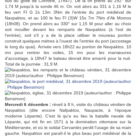
sud du golfe de Corinthe, 17h47). De là on prend au 292° sur
1,74 M jusqu'à la sonde 46 m. On voit alors au 331 à 1,16 M le
feu vert Fl G 2s 13m 3Nm de l'entrée du port médiéval de
Navpaktos, et au 100 le feu Fl (3)W 15s 7m 7Nm d'Ak Momos
(18h08). On prend alors au 330° sur 1,15 M pour aller au choix
soit mouiller devant les remparts de Navpaktos (à l'est de
l'entrée), soit s'il y a de la place utiliser le nouveau ponton
construit quelques mètres à l'ouest de l'entrée du port (accostage
le long du quai).
Arrivée vers 18h22 au ponton de Navpaktos. 10
mn pour rentrer les voiles, 15 mn pour les manœuvres
d'accostage, à 18h47 le bateau devrait être amarré pour la nuit.
Total de la journée : 31,9 M.
Mercredi 6 décembre :
réveil à 8 h, visite du château vénitien de
Navpaktos (dite encore Nafpaktos, Naupacte, à l'époque
moderne Lépante). C'est là qu'a eu lieu la bataille navale de
Lépante, qui mit fin en 1571 à la domination ottomane sur la
Méditerranée, et où le soldat Cervantès perdit l'usage de sa main
gauche. Navpaktos est paraît-il le plus beau port médiéval de la