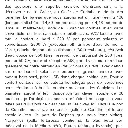
u samedi 2 décembre au samedi 9 décembre 2023 j'offre à
des équipiers une superbe croisière d'entraînement à la
découverte de la Grèce, du Golfe de Corinthe et de la Mer
Ionienne.
Le bateau que nous aurons est un Kirie Feeling 486
(longueur affichée : 14,50 mètres de long pour 4,46 mètres de
large au maître-bau), doté de 5 cabines doubles avec carré
convertible, de trois cabinets de toilette avec WC/douche, avec
tout le confort à bord : 220 V par panneaux solaires et
convertisseur 2500 W (exceptionnel), arrivée d'eau de mer à
l'évier, douche de pont, dessalinisateur (30 litres/heure), réservoir
d'eau douce de 350 litres, réservoir de carburant de 260 litres,
moteur 50 CV, radar et récepteur AIS, grand-voile sur enrouleur,
gréement de cotre bermudien (deux voiles d'avant) avec génois
sur enrouleur et solent sur enrouleur, grande annexe avec
moteur hors-bord, prise USB dans chaque cabine, etc. Pour le
confort de tous, sur ce bateau homologué pour dix personnes
nous réduirons à huit le nombre maximum des équipiers.
Les
pianistes auront à leur disposition un clavier souple de 88
touches - je l'ai déjà dit dans un précédent message, ne vous
faites pas d'illusions ce n'est pas un Steinway, lol.
Depuis le port
de Corinthe, nous traverserons le golfe de Corinthe, et ferons
escale à Itea (le port de Delphes que nous irons visiter),
Navpaktos (belle forteresse vénitienne, le plus beau port
médiéval de la Méditerranée), Patras (château byzantin), puis