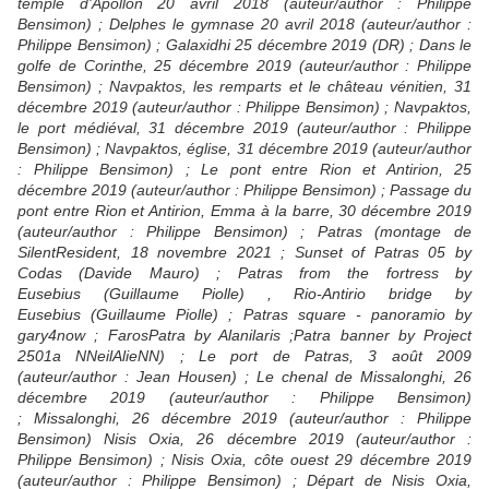
temple d'Apollon 20 avril 2018 (auteur/author : Philippe
Bensimon) ; Delphes le gymnase 20 avril 2018 (auteur/author :
Philippe Bensimon) ; Galaxidhi 25 décembre 2019 (DR) ; Dans le
golfe de Corinthe, 25 décembre 2019 (auteur/author : Philippe
Bensimon) ; Navpaktos, les remparts et le château vénitien, 31
décembre 2019 (auteur/author : Philippe Bensimon) ; Navpaktos,
le port médiéval, 31 décembre 2019 (auteur/author : Philippe
Bensimon) ; Navpaktos, église, 31 décembre 2019 (auteur/author
: Philippe Bensimon) ; Le pont entre Rion et Antirion, 25
décembre 2019 (auteur/author : Philippe Bensimon) ; Passage du
pont en
tre Rion et Antirion, Emma à la barre, 30 décembre 2019
(auteur/author : Philippe Bensimon) ;
Patras (montage de
SilentResident, 18 novembre 2021 ; Sunset of Patras 05 by
Codas (Davide Mauro) ; Patras from the fortress
by
Eusebius (Guillaume Piolle) , Rio-Antirio bridge by
Eusebius (Guillaume Piolle) ; Patras square - panoramio by
gary4now ; FarosPatra by Alanilaris ;Patra banner by Project
2501a NNeilAlieNN) ; Le port de Patras, 3 août 2009
(auteur/author : Jean Housen) ; Le chenal de Missalonghi, 26
décembre 2019 (auteur/author : Philippe Bensimon)
; Missalonghi, 26 décembre 2019 (auteur/author : Philippe
Bensimon) Nisis Oxia, 26 décembre 2019 (auteur/author :
Philippe Bensimon) ; Nisis Oxia, côte ouest 29 décembre 2019
(auteur/author : Philippe Bensimon) ; Départ de Nisis Oxia,