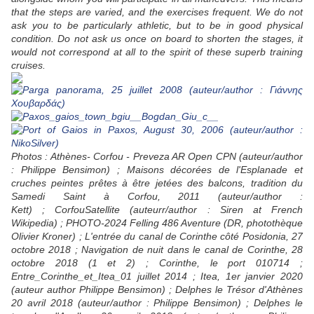
that the steps are varied, and the exercises frequent. We do not
ask you to be particularly athletic, but to be in good physical
condition. Do not ask us once on board to shorten the stages, it
would not correspond at all to the spirit of these superb training
cruises.
Photos : Athènes- Corfou - Preveza AR Open CPN (auteur/author
: Philippe Bensimon) ; Maisons décorées de l'Esplanade et
cruches peintes prêtes à être jetées des balcons, tradition du
Samedi Saint à Corfou, 2011 (auteur/author :
Kett)
; CorfouSatellite (auteurr/author :
Siren at French
Wikipedia)
; PHOTO-2024 Felling 486 Aventure (DR, photothèque
Olivier Kroner) ; L'entrée du canal de Corinthe côté Posidonia, 27
octobre 2018 ; Navigation de nuit dans le canal de Corinthe, 28
octobre 2018 (1 et 2) ;
Corinthe, le port 010714 ;
Entre_Corinthe_et_Itea_01 juillet 2014 ; Itea, 1er janvier 2020
(auteur author Philippe Bensimon) ; Delphes le Trésor d'Athènes
20 avril 2018 (auteur/author : Philippe Bensimon) ; Delphes le