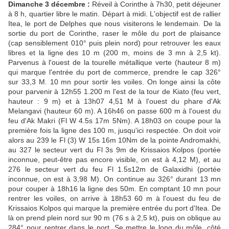
D
imanche 3 décembre :
Réveil à Corinthe à 7h30, petit déjeuner
à 8 h, quartier libre le matin. Départ à midi. L'objectif est de rallier
Itea, le port de Delphes que nous visiterons le lendemain. De la
sortie du port de Corinthe, raser le môle du port de plaisance
(cap sensiblement 010° puis plein nord) pour retrouver les eaux
libres et la ligne des 10 m (200 m, moins de 3 mn à 2,5 kt).
Parvenus à l'ouest de la tourelle métallique verte (hauteur 8 m)
qui marque l'entrée du port de commerce, prendre le cap 326°
sur 33,3 M. 10 mn pour sortir les voiles. On longe ainsi la côte
pour parvenir à 12h55 1.200 m l'est de la tour de Kiato (feu vert,
hauteur : 9 m) et à 13h07 4,51 M à l'ouest du phare d'Ak
Melangavi (hauteur 60 m). A 16h46 on passe 600 m à l'ouest du
feu d'Ak Makri (Fl W 4.5s 17m 5Nm). A 18h03 on coupe pour la
première fois la ligne des 100 m, jusqu'ici respectée. On doit voir
alors au 239 le Fl (3) W 15s 16m 10Nm de la pointe Andromakhi,
au 327 le secteur vert du Fl 3s 9m de Krissaios Kolpos (portée
inconnue, peut-être pas encore visible, on est à 4,12 M), et au
276 le secteur vert du feu Fl 1.5s12m de Galaxidhi (portée
inconnue, on est à 3,98 M). On continue au 326° durant 13 mn
pour couper à 18h16 la ligne des 50m. En comptant 10 mn pour
rentrer les voiles, on arrive à 18h53 60 m à l'ouest du feu de
Krissaios Kolpos qui marque la première entrée du port d'Itea. De
là on prend plein nord sur 90 m (76 s à 2,5 kt), puis on oblique au
284° pour rentrer dans le port. Se mettre le long du môle, côté