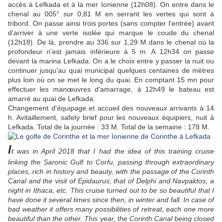
accès à Lefkada et à la mer Ionienne (12h08). On entre dans le
chenal au 005° sur 0,81 M en serrant les vertes qui sont à
tribord. On passe ainsi trois portes (sans compter l'entrée) avant
d'arriver à une verte isolée qui marque le coude du chenal
(12h18). De là, prendre au 336 sur 1,29 M dans le chenal où la
profondeur n'est jamais inférieure à 5 m. A 12h34 on passe
devant la marina Lefkada. On a le choix entre y passer la nuit ou
continuer jusqu'au quai municipal quelques centaines de mètres
plus loin où on se met le long du quai. En comptant 15 mn pour
effectuer les manœuvres d'amarrage, à 12h49 le bateau est
amarré au quai de Lefkada.
Changement d'équipage et accueil des nouveaux arrivants à 14
h. Avitaillement, safety brief pour les nouveaux équipiers, nuit à
Lefkada. Total de la journée : 33 M. Total de la semaine : 178 M.
I
t was in April 2018 that I had the idea of this training cruise
linking the Saronic Gulf to Corfu, passing through extraordinary
places, rich in history and beauty, with the passage of the Corinth
Canal and the visit of Epidaurus, that of Delphi and Navpaktos, a
night in Ithaca, etc. This cruise turned out to be so beautiful that I
have done it several times since then, in winter and fall. In case of
bad weather it offers many possibilities of retreat, each one more
beautiful than the other. This year, the Corinth Canal being closed