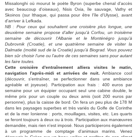
Missalonghi où mourut le poète Byron (superbe chenal d'accès
avec beaucoup d'oiseaux), Nisis Oxia, île sauvage, Vathy et
Skoinos (sur Ithaque, qui passa pour être l'île d'Ulysse), avant
d'arriver à Lefkada.
NB : Pour ceux qui souhaitent une croisière plus longue, une
deuxième semaine propose d'aller jusqu'à Corfou, un troisième
semaine de découvrir l'Albanie et le Monténégro jusqu'à
Dubrovnik (Croatie), et une quatrième semaine de visiter la
Dalmatie (moitié sud de la Croatie) jusqu'à Biograd. Vous pouvez
bien sûr choisir l'une ou l'autre de ces semaines sans pour autant
les faire toutes.
Cette croisière d'entraînement alliera visites le matin,
navigation l'après-midi et arrivées de nuit.
Ambiance cool
(découvrir, s'entraîner, se perfectionner dans une ambiance
agréable et joyeuse). Participation aux frais : 400 euros par
semaine pour un équipier occupant seul une cabine double, le
même prix pour un couple ou deux amis (soit 200 euros par
personne), plus la caisse de bord. On fera un peu plus de 178 M
dans les paysages superbes et très variés du Golfe de Corinthe
et de la mer Ionienne : ports, mouillages, visites, etc. Les quarts
se feront toujours à deux ou à trois. Participation aux manœuvres
demandée, mais rien n'est imposé. Nous participerons également
à un programme de comptage d'animaux marins. Venez