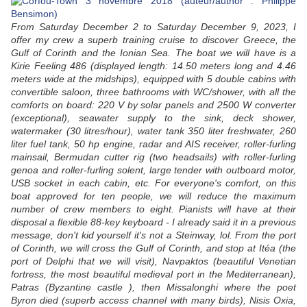
From Saturday December 2 to Saturday December 9, 2023, I
offer my crew a superb training cruise to discover Greece, the
Gulf of Corinth and the Ionian Sea. The boat we will have is a
Kirie Feeling 486 (displayed length: 14.50 meters long and 4.46
meters wide at the midships), equipped with 5 double cabins with
convertible saloon, three bathrooms with WC/shower, with all the
comforts on board: 220 V by solar panels and 2500 W converter
(exceptional), seawater supply to the sink, deck shower,
watermaker (30 litres/hour), water tank 350 liter freshwater, 260
liter fuel tank, 50 hp engine, radar and AIS receiver, roller-furling
mainsail, Bermudan cutter rig (two headsails) with roller-furling
genoa and roller-furling solent, large tender with outboard motor,
USB socket in each cabin, etc. For everyone's comfort, on this
boat approved for ten people, we will reduce the maximum
number of crew members to eight. Pianists will have at their
disposal a flexible 88-key keyboard - I already said it in a previous
message, don't kid yourself it's not a Steinway, lol. From the port
of Corinth, we will cross the Gulf of Corinth, and stop at Itéa (the
port of Delphi that we will visit), Navpaktos (beautiful Venetian
fortress, the most beautiful medieval port in the Mediterranean),
Patras (Byzantine castle ), then Missalonghi where the poet
Byron died (superb access channel with many birds), Nisis Oxia,