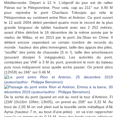
Méditerranée. Départ à 12 h. L'objectif du jour est de rallier
Patras sur le Péloponnèse. Pour cela, cap au 211° sur 4,90 M
pour rejoindre le pont
Charílaos Trikoúpis qui relie le
Péloponnèse au continent entre Rion et Antirion.
Ce pont ouvert
le 12 août 2004 détint pendant quatre mois le record de la plus
grande longueur de tablier haubané avec ses 2 252 mètres,
avant d'être détrôné le 16 décembre de la même année par le
viaduc de Millau, et en 2013 par le pont Jia-Shao en Chine. Il
détient encore cependant un certain nombre de records du
monde : hauteur des piles immergées, taille des appuis des piles,
"souffle" des joints de chaussée (5 m !), taille des amortisseurs
(pouvant dissiper 5 mégajoules). Les autorités du pont,
contactées par VHF à 3 M du pont, prendront le nom du bateau
puis nous indiqueront sous quelle arche passer. On prend alors
(12h59) au 246° sur 0,46 M.
De la sortie du pont (quand on voit au nord la tour d'Antirion, Fl
(2)W 10s16m 10Nm, 13h05), on prend au 208° sur 3,32 M. Au
bout de 2,05 M on voit plein sud la tourelle verte métallique d'Ak
Aynia (hauteur 7 m, au bout d'une jetée) ; on va s'en rapprocher
jusqu'à un minimum de 0,16 M, dans des fonds jamais inférieurs