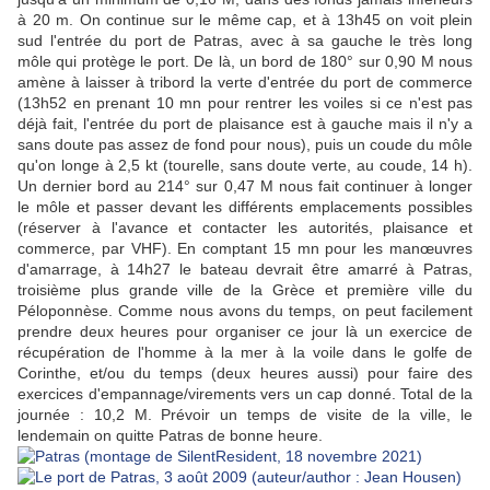
à 20 m. On continue sur le même cap, et à 13h45 on voit plein
sud l'entrée du port de Patras, avec à sa gauche le très long
môle qui protège le port. De là, un bord de 180° sur 0,90 M nous
amène à laisser à tribord la verte d'entrée du port de commerce
(13h52 en prenant 10 mn pour rentrer les voiles si ce n'est pas
déjà fait, l'entrée du port de plaisance est à gauche mais il n'y a
sans doute pas assez de fond pour nous), puis un coude du môle
qu'on longe à 2,5 kt (tourelle, sans doute verte, au coude, 14 h).
Un dernier bord au 214° sur 0,47 M nous fait continuer à longer
le môle et passer devant les différents emplacements possibles
(réserver à l'avance et contacter les autorités, plaisance et
commerce, par VHF). En comptant 15 mn pour les manœuvres
d'amarrage, à 14h27 le bateau devrait être amarré à Patras,
troisième plus grande ville de la Grèce et première ville du
Péloponnèse. Comme nous avons du temps, on peut facilement
prendre deux heures pour organiser ce jour là un exercice de
récupération de l'homme à la mer à la voile dans le golfe de
Corinthe, et/ou du temps (deux heures aussi) pour faire des
exercices d'empannage/virements vers un cap donné. Total de la
journée : 10,2 M. Prévoir un temps de visite de la ville, le
lendemain on quitte Patras de bonne heure.