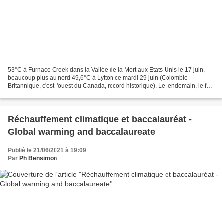
53°C à Furnace Creek dans la Vallée de la Mort aux Etats-Unis le 17 juin,
beaucoup plus au nord 49,6°C à Lytton ce mardi 29 juin (Colombie-
Britannique, c'est l'ouest du Canada, record historique). Le lendemain, le feu
a éclaté et a anéanti le paysage...
Réchauffement climatique et baccalauréat -
Global warming and baccalaureate
Publié le 21/06/2021 à 19:09
Par
Ph Bensimon