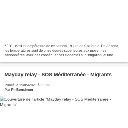
53°C , c'est la température de ce samedi 19 juin en Californie. En Arizona,
les températures sont de onze degrés supérieures aux moyennes
saisonnières, avec des conséquences évidentes sur l'irrigation, et une
trentaine d'incendies en cours. La seule bonne...
Mayday relay - SOS Méditerranée - Migrants
Publié le 15/05/2021 à 00:06
Par
Ph Bensimon