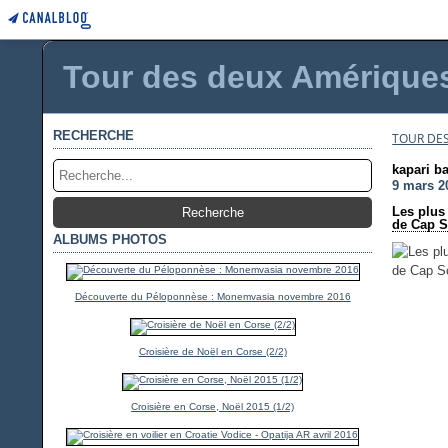
Tour des deux Amériques 
RECHERCHE
TOUR DES
kapari b
9 mars 2
Les plus 
de Cap S
ALBUMS PHOTOS
Découverte du Péloponnèse : Monemvasia novembre 2016
Croisière de Noël en Corse (2/2)
Croisière en Corse, Noël 2015 (1/2)