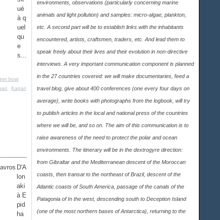
environments, observations (particularly concerning marine
ué
animals and light pollution) and samples: micro-algae, plankton,
à q
uel
etc. A second part will be to establish links with the inhabitants
qu
encountered, artists, craftsmen, traders, etc. And lead them to
e
speak freely about their lives and their evolution in non-directive
s...
interviews. A very important communication component is planned
in the 27 countries covered: we will make documentaries, feed a
eer boat
ari
,
Kapari
travel blog, give about 400 conferences (one every four days on
average), write books with photographs from the logbook, will try
to publish articles in the local and national press of the countries
where we will be, and so on. The aim of this communication is to
raise awareness of the need to protect the polar and ocean
environments. The itinerary will be in the dextrogyre direction:
from Gibraltar and the Mediterranean descent of the Moroccan
D'A
coasts, then transat to the northeast of Brazil, descent of the
lon
aki
Atlantic coasts of South America, passage of the canals of the
à E
Patagonia of In the west, descending south to Deception Island
pid
(one of the most northern bases of Antarctica), returning to the
ha