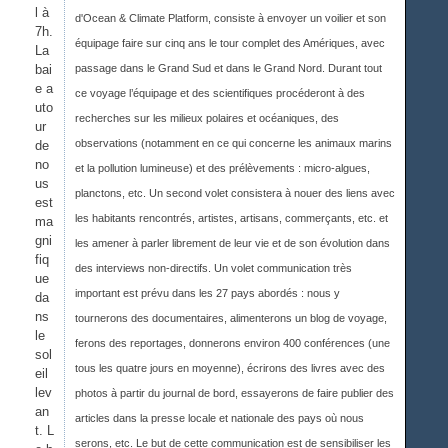
l à
d'Ocean & Climate Platform, consiste à envoyer un voilier et son
7h.
équipage faire sur cinq ans le tour complet des Amériques, avec
La
bai
passage dans le Grand Sud et dans le Grand Nord. Durant tout
e a
ce voyage l’équipage et des scientifiques procéderont à des
uto
recherches sur les milieux polaires et océaniques, des
ur
observations (notamment en ce qui concerne les animaux marins
de
no
et la pollution lumineuse) et des prélèvements : micro-algues,
us
planctons, etc. Un second volet consistera à nouer des liens avec
est
les habitants rencontrés, artistes, artisans, commerçants, etc. et
ma
gni
les amener à parler librement de leur vie et de son évolution dans
fiq
des interviews non-directifs. Un volet communication très
ue
important est prévu dans les 27 pays abordés : nous y
da
ns
tournerons des documentaires, alimenterons un blog de voyage,
le
ferons des reportages, donnerons environ 400 conférences (une
sol
tous les quatre jours en moyenne), écrirons des livres avec des
eil
lev
photos à partir du journal de bord, essayerons de faire publier des
an
articles dans la presse locale et nationale des pays où nous
t. L
serons, etc. Le but de cette communication est de sensibiliser les