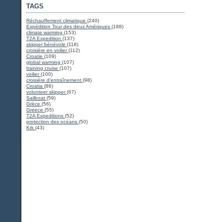
TAGS
Réchauffement climatique
(240)
Expédition Tour des deux Amériques
(188)
climate warming
(153)
T2A Expedition
(137)
skipper bénévole
(118)
croisière en voilier
(112)
Croatie
(109)
global warming
(107)
training cruise
(107)
voilier
(100)
croisière d'entraînement
(98)
Croatia
(86)
volunteer skipper
(67)
Sailboat
(59)
Grèce
(56)
Greece
(55)
T2A Expeditions
(52)
protection des océans
(50)
Krk
(43)