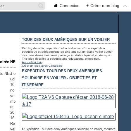
Connexion
+
Créer mon blog
TOUR DES DEUX AMÉRIQUES SUR UN VOILIER
Ce blog décrit la préparation et la réalisation d'une expédition
scientifique et pédagogique de cinq ans sur un grand voilier autour
des deux Amériques, avec passage en Antarctique et en Arctique.
This blog describe a scientific and educational expedition.
soirée NE
Accueil du blog
Créer un blog avec CanalBlog
EXPEDITION TOUR DES DEUX AMERIQUES
J e
SOLIDAIRE EN VOILIER - OBJECTIFS ET
udi
10
ITINERAIRE
no
ve
mb
re
20
16.
Ré
vei
L
'Expédition Tour des deux Amériques solidaire en voilier, membre