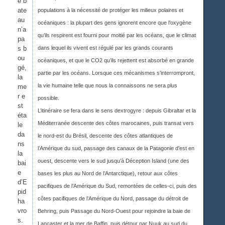
e b
ate
populations à la nécessité de protéger les milieux polaires et
au
océaniques : la plupart des gens ignorent encore que l’oxygène
n’a
qu’ils respirent est fourni pour moitié par les océans, que le climat
pa
s b
dans lequel ils vivent est régulé par les grands courants
ou
océaniques, et que le CO2 qu’ils rejettent est absorbé en grande
gé,
partie par les océans. Lorsque ces mécanismes s’interrompront,
la
la vie humaine telle que nous la connaissons ne sera plus
me
r e
possible.
st
L’itinéraire se fera dans le sens dextrogyre : depuis Gibraltar et la
éta
Méditerranée descente des côtes marocaines, puis transat vers
le
da
le nord-est du Brésil, descente des côtes atlantiques de
ns
l’Amérique du sud, passage des canaux de la Patagonie d’est en
la
ouest, descente vers le sud jusqu’à Déception Island (une des
bai
e
bases les plus au Nord de l’Antarctique), retour aux côtes
d’E
pacifiques de l’Amérique du Sud, remontées de celles-ci, puis des
pid
côtes pacifiques de l’Amérique du Nord, passage du détroit de
ha
vro
Behring, puis Passage du Nord-Ouest pour rejoindre la baie de
s.
Lancaster et la mer de Baffin, puis détour par Nuuk au sud du