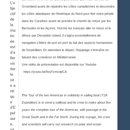
L’o
Groenland avant de rejoindre les côtes canadiennes et descendre
bje
ctif
les côtes atlantiques de l’Amérique du Nord pour finir notre périple
de
dans les Caraïbes avant de prendre le chemin du retour par les
la
Bermudes et les Açores. Hormis les transats aller et retour et le
ma
tin
détour par Deception Island, il s’agira essentiellement de
ée
navigation côtière de port en port du fait des aspects humanistes
est
de l’expédition. En attendant le départ, l'équipage s'entraîne en
d’a
faisant des croisières en Méditerranée.
ller
vis
Une vidéo de présentation est disponible sur Youtub
e
iter
:
https://youtu.be/NxjYzmvqbCA
le
sit
e a
nti
T
he Tour of the two Americas in solidarity in sailing boat (T2A
qu
e
Expedition) is to send a sailboat and its crew to make about five
d’E
years the complete tour of the Americas, with passage in the
pid
Great South and in the Far North. During this voyage, the crew
aur
e,
and scientists will carry out research on polar and ocean
sit