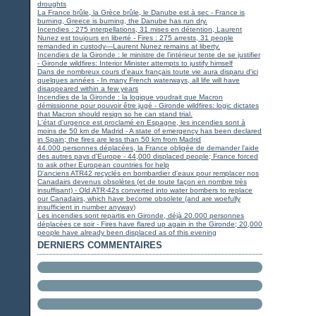
droughts
La France brûle, la Grèce brûle, le Danube est à sec - France is
burning, Greece is burning, the Danube has run dry.
Incendies : 275 interpellations, 31 mises en détention, Laurent
Nunez est toujours en liberté - Fires : 275 arrests, 31 people
remanded in custody—Laurent Nunez remains at liberty.
Incendies de la Gironde : le ministre de l'intérieur tente de se justifier
- Gironde wildfires: Interior Minister attempts to justify himself
Dans de nombreux cours d'eaux français toute vie aura disparu d'ici
quelques années - In many French waterways, all life will have
disappeared within a few years
Incendies de la Gironde : la logique voudrait que Macron
démissionne pour pouvoir être jugé - Gironde wildfires: logic dictates
that Macron should resign so he can stand trial.
L'état d'urgence est proclamé en Espagne, les incendies sont à
moins de 50 km de Madrid - A state of emergency has been declared
in Spain; the fires are less than 50 km from Madrid
44.000 personnes déplacées, la France obligée de demander l'aide
des autres pays d'Europe - 44,000 displaced people; France forced
to ask other European countries for help
D'anciens ATR42 recyclés en bombardier d'eaux pour remplacer nos
Canadairs devenus obsolètes (et de toute façon en nombre très
insuffisant) - Old ATR-42s converted into water bombers to replace
our Canadairs, which have become obsolete (and are woefully
insufficient in number anyway)
Les incendies sont repartis en Gironde, déjà 20.000 personnes
déplacées ce soir - Fires have flared up again in the Gironde; 20,000
people have already been displaced as of this evening
DERNIERS COMMENTAIRES