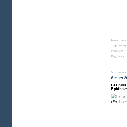
Posté par 
Tags:
Pélo
conveyor
,
G
Bay
,
Kyra
Vous aimez
6 mars 2
Les plus
Epidhavr