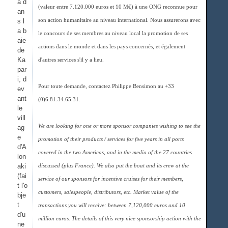
a d
(valeur entre 7.120.000 euros et 10 M€) à une ONG reconnue pour
an
s l
son action humanitaire au niveau international. Nous assurerons avec
a b
le concours de ses membres au niveau local la promotion de ses
aie
actions dans le monde et dans les pays concernés, et également
de
Ka
d'autres services s'il y a lieu.
par
i, d
Pour toute demande, contactez Philippe Bensimon au +33
ev
ant
(0)6.81.34.65.31.
le
vill
We are looking for one or more sponsor companies wishing to see the
ag
e
promotion of their products / services for five years in all ports
d'A
covered in the two Americas, and in the media of the 27 countries
lon
aki
discussed (plus France). We also put the boat and its crew at the
(fai
service of our sponsors for incentive cruises for their members,
t l'o
customers, salespeople, distributors, etc. Market value of the
bje
t
transactions you will receive: between 7,120,000 euros and 10
d'u
million euros. The details of this very nice sponsorship action with the
ne