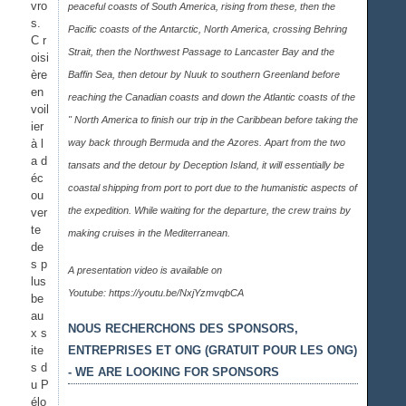
vro
peaceful coasts of South America, rising from these, then the
s.
Pacific coasts of the Antarctic, North America, crossing Behring
C r
Strait, then the Northwest Passage to Lancaster Bay and the
oisi
ère
Baffin Sea, then detour by Nuuk to southern Greenland before
en
reaching the Canadian coasts and down the Atlantic coasts of the
voil
" North America to finish our trip in the Caribbean before taking the
ier
à l
way back through Bermuda and the Azores. Apart from the two
a d
tansats and the detour by Deception Island, it will essentially be
éc
coastal shipping from port to port due to the humanistic aspects of
ou
the expedition. While waiting for the departure, the crew trains by
ver
te
making cruises in the Mediterranean.
de
s p
A presentation video is available on
lus
Youtube:
https://youtu.be/NxjYzmvqbCA
be
au
NOUS RECHERCHONS DES SPONSORS,
x s
ite
ENTREPRISES ET ONG (GRATUIT POUR LES ONG)
s d
- WE ARE LOOKING FOR SPONSORS
u P
élo