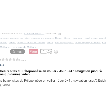
Ph Bensimon à 04:01 -
Commentaires [
…
]
- Permalien [
#
]
ponnèse
,
croisière en voilier
,
croisière en voilier en Grèce
,
Grèce
,
Epidaure
,
Epidhavros
,
volunt
reece
,
Poros
,
Sailboat cruise in Greece
,
Nena
,
Sun Odyssey 45
,
Sun Odyssey 45 Nena
,
Kap
,
Methane
,
Péninsule de Méthane
 ?
0 vote
017
 beaux sites du Péloponnèse en voilier - Jour J+4 : navigation jusqu'à
os (Epidaure), vidéo