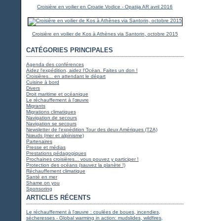
Croisière en voilier en Croatie Vodice - Opatija AR avril 2016
Croisière en voilier de Kos à Athènes via Santorin, octobre 2015
CATÉGORIES PRINCIPALES
Agenda des conférences
Aidez l'expédition, aidez l'Océan. Faites un don !
Croisières... en attendant le départ
Cuisine à bord
Divers
Droit maritime et océanique
Le réchauffement à l'œuvre
Migrants
Migrations climatiques
Navigation de secours
Navigation se secours
Newsletter de l'expédition Tour des deux Amériques (T2A)
Nœuds (mer et alpinisme)
Partenaires
Presse et médias
Prestations pédagogiques
Prochaines croisières... vous pouvez y participer !
Protection des océans (sauvez la planète !)
Réchauffement climatique
Santé en mer
Shame on you
Sponsoring
ARTICLES RÉCENTS
Le réchauffement à l'œuvre : coulées de boues, incendies,
sécheresses - Global warming in action: mudslides, wildfires,