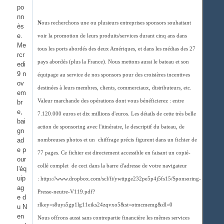
po
nn
N
ous recherchons une ou plusieurs entreprises sponsors souhaitant
ès
e.
voir la promotion de leurs produits/services durant cinq ans dans
Me
tous les ports abordés des deux Amériques, et dans les médias des 27
rcr
pays abordés (plus la France). Nous mettons aussi le bateau et son
edi
9 n
équipage au service de nos sponsors pour des croisières incentives
ov
destinées à leurs membres, clients, commerciaux, distributeurs, etc.
em
Valeur marchande des opérations dont vous bénéficierez : entre
br
e,
7.120.000 euros et dix millions d'euros. Les détails de cette très belle
bai
action de sponsoring avec l'itinéraire, le descriptif du bateau, de
gn
ad
nombreuses photos et un chiffrage précis figurent dans un fichier de
e p
77 pages. Ce fichier est directement accessible en faisant un copié-
our
collé complet de ceci dans la barre d'adresse de votre navigateur
l'éq
uip
: https://www.dropbox.com/scl/fi/ywtipge232pe5p4j5fs15/Sponsoring-
ag
Presse-neutre-V119.pdf?
e d
rlkey=s8uys5gp1lg11eiks24zqvxo5&st=otmcmemg&dl=0
u N
en
Nous offrons aussi sans contrepartie financière les mêmes services