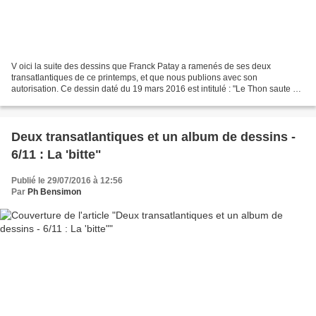
V oici la suite des dessins que Franck Patay a ramenés de ses deux
transatlantiques de ce printemps, et que nous publions avec son
autorisation. Ce dessin daté du 19 mars 2016 est intitulé : "Le Thon saute de
joie... Sous le tropique du Cancer".
Deux transatlantiques et un album de dessins -
6/11 : La 'bitte"
Publié le 29/07/2016 à 12:56
Par
Ph Bensimon