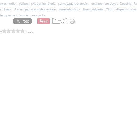
ère en voilier
,
voiliers
,
skipper bénévole
,
convoyage bénévole
,
volunteer conveyor
,
Dessins
,
Fa
y
,
Horta
,
Patay
,
protection des océans
,
transatlantique
,
filets dérivants
,
Thon
,
disparition de
che
,
pêche intensive
,
sur-pêche
 ?
0 vote