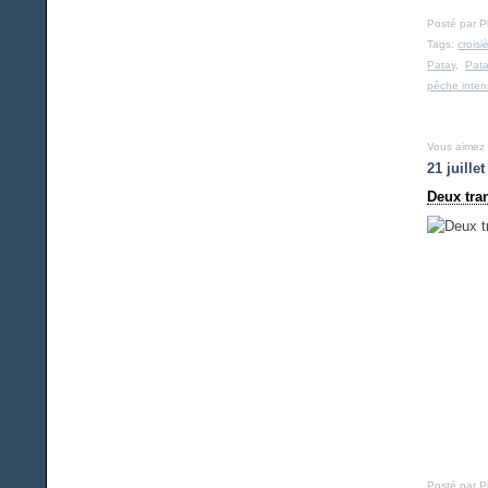
Posté par P
Tags:
croisi
Patay
,
Pat
pêche inten
Vous aimez
21 juille
Deux tra
Posté par 