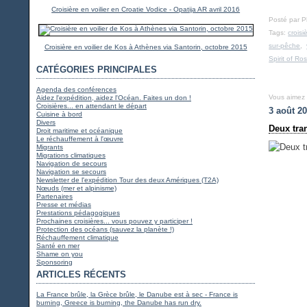
Croisière en voilier en Croatie Vodice - Opatija AR avril 2016
Posté par 
Tags:
croisi
sur-pêche
,
Croisière en voilier de Kos à Athènes via Santorin, octobre 2015
Spirit of Ro
CATÉGORIES PRINCIPALES
Agenda des conférences
Vous aimez
Aidez l'expédition, aidez l'Océan. Faites un don !
Croisières... en attendant le départ
3 août 2
Cuisine à bord
Divers
Deux tra
Droit maritime et océanique
Le réchauffement à l'œuvre
Migrants
Migrations climatiques
Navigation de secours
Navigation se secours
Newsletter de l'expédition Tour des deux Amériques (T2A)
Nœuds (mer et alpinisme)
Partenaires
Presse et médias
Prestations pédagogiques
Prochaines croisières... vous pouvez y participer !
Protection des océans (sauvez la planète !)
Réchauffement climatique
Santé en mer
Shame on you
Sponsoring
ARTICLES RÉCENTS
La France brûle, la Grèce brûle, le Danube est à sec - France is
burning, Greece is burning, the Danube has run dry.