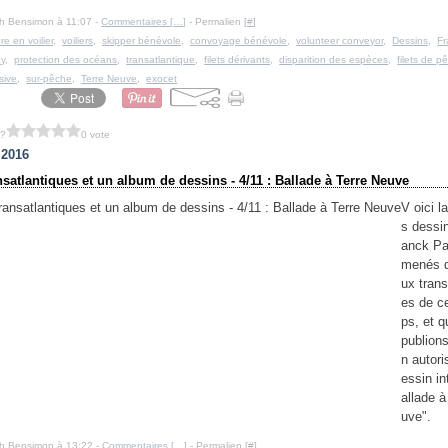
h Bensimon à 11:07 -
Commentaires [
…
]
- Permalien [
#
]
ère en voilier
,
voiliers
,
skipper bénévole
,
convoyage bénévole
,
volunteer conveyor
,
Dessins
,
Fr
ay
,
protection des océans
,
transatlantique
,
filets dérivants
,
disparition des espèces
,
filets de p
sive
,
sur-pêche
,
Terre Neuve
,
exocet
 ?
0 vote
t 2016
nsatlantiques et un album de dessins - 4/11 : Ballade à Terre Neuve
V oici l
s dessi
anck Pa
menés d
ux trans
es de c
ps, et 
publion
n autori
essin in
allade à
uve".
Ph Bensimon à 13:22 -
Commentaires [
…
]
- Permalien [
#
]