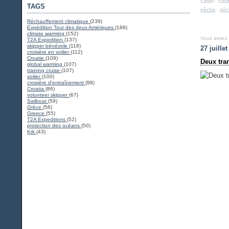
TAGS
pêche
,
pêc
Réchauffement climatique
(239)
Expédition Tour des deux Amériques
(188)
climate warming
(152)
Vous aimez
T2A Expedition
(137)
skipper bénévole
(118)
27 juille
croisière en voilier
(112)
Croatie
(109)
Deux tran
global warming
(107)
training cruise
(107)
voilier
(100)
croisière d'entraînement
(98)
Croatia
(86)
volunteer skipper
(67)
Sailboat
(59)
Grèce
(56)
Greece
(55)
T2A Expeditions
(52)
protection des océans
(50)
Krk
(43)