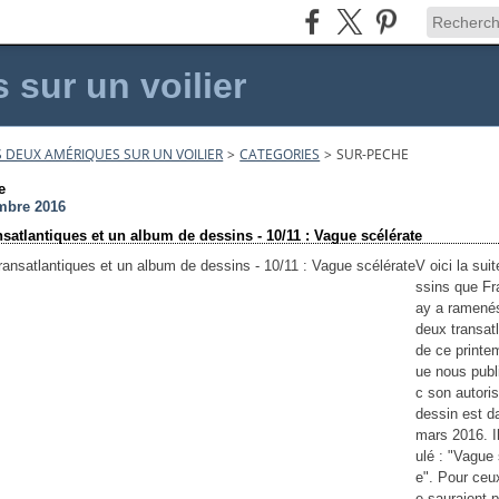
sur un voilier
 DEUX AMÉRIQUES SUR UN VOILIER
>
CATEGORIES
>
SUR-PECHE
e
mbre 2016
nsatlantiques et un album de dessins - 10/11 : Vague scélérate
V oici la sui
ssins que Fr
ay a ramené
deux transat
de ce printe
ue nous publ
c son autori
dessin est d
mars 2016. Il
ulé : "Vague 
e". Pour ceux
e sauraient p