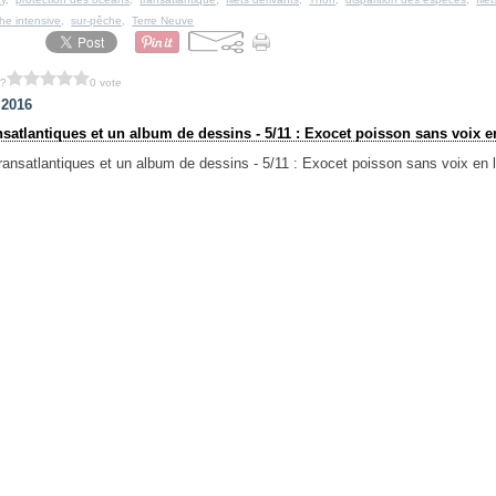
he intensive
,
sur-pêche
,
Terre Neuve
 ?
0 vote
t 2016
satlantiques et un album de dessins - 5/11 : Exocet poisson sans voix en