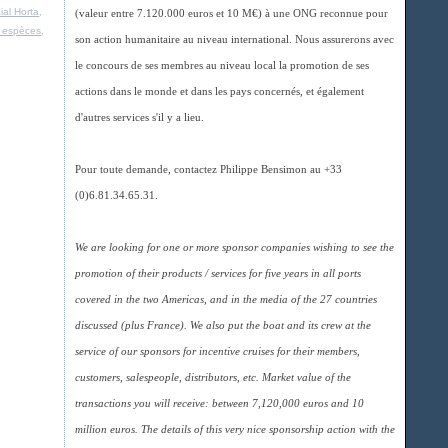
ial Horta
,
(valeur entre 7.120.000 euros et 10 M€) à une ONG reconnue pour
s espèces
,
son action humanitaire au niveau international. Nous assurerons avec
le concours de ses membres au niveau local la promotion de ses
actions dans le monde et dans les pays concernés, et également
d'autres services s'il y a lieu.
Pour toute demande, contactez Philippe Bensimon au +33
(0)6.81.34.65.31.
We are looking for one or more sponsor companies wishing to see the
promotion of their products / services for five years in all ports
covered in the two Americas, and in the media of the 27 countries
discussed (plus France). We also put the boat and its crew at the
service of our sponsors for incentive cruises for their members,
customers, salespeople, distributors, etc. Market value of the
transactions you will receive: between 7,120,000 euros and 10
million euros. The details of this very nice sponsorship action with the