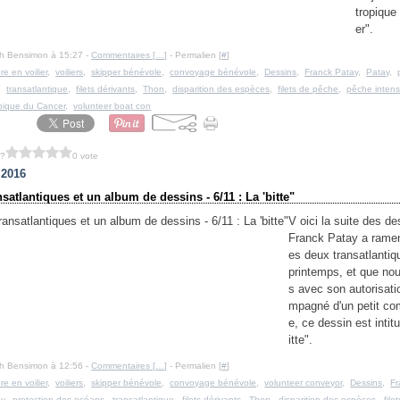
tropique
er".
Ph Bensimon à 15:27 -
Commentaires [
…
]
- Permalien [
#
]
ère en voilier
,
voiliers
,
skipper bénévole
,
convoyage bénévole
,
Dessins
,
Franck Patay
,
Patay
,
,
transatlantique
,
filets dérivants
,
Thon
,
disparition des espèces
,
filets de pêche
,
pêche intens
pique du Cancer
,
volunteer boat con
 ?
0 vote
t 2016
satlantiques et un album de dessins - 6/11 : La 'bitte"
V oici la suite des d
Franck Patay a rame
es deux transatlantiq
printemps, et que nou
s avec son autorisati
mpagné d'un petit co
e, ce dessin est intitu
itte".
Ph Bensimon à 12:56 -
Commentaires [
…
]
- Permalien [
#
]
ère en voilier
,
voiliers
,
skipper bénévole
,
convoyage bénévole
,
volunteer conveyor
,
Dessins
,
Fr
ay
,
protection des océans
,
transatlantique
,
filets dérivants
,
Thon
,
disparition des espèces
,
file