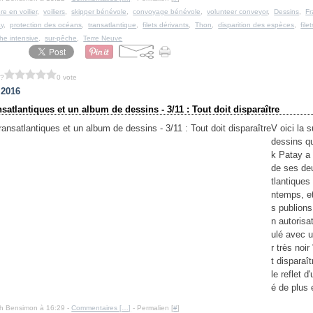
ère en voilier
,
voiliers
,
skipper bénévole
,
convoyage bénévole
,
volunteer conveyor
,
Dessins
,
Fr
ay
,
protection des océans
,
transatlantique
,
filets dérivants
,
Thon
,
disparition des espèces
,
file
he intensive
,
sur-pêche
,
Terre Neuve
 ?
0 vote
t 2016
satlantiques et un album de dessins - 3/11 : Tout doit disparaître
V oici la 
dessins q
k Patay a
de ses de
tlantiques
ntemps, e
s publion
n autorisat
ulé avec 
r très noir
t disparaît
le reflet d'
é de plus 
Ph Bensimon à 16:29 -
Commentaires [
…
]
- Permalien [
#
]