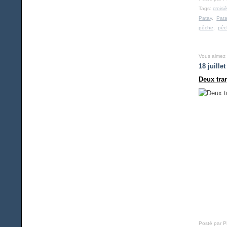
Tags:
croisi
Patay
,
Pat
pêche
,
pêc
Vous aimez
18 juille
Deux tran
Posté par 