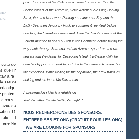
peaceful coasts of South America, rising from these, then the
Pacific coasts of the Antarctic, North America, crossing Behring
anck
Strait, then the Northwest Passage to Lancaster Bay and the
êche
,
Baffin Sea, then detour by Nuuk to southern Greenland before
reaching the Canadian coasts and down the Atlantic coasts of the
" North America to finish our trip in the Caribbean before taking the
way back through Bermuda and the Azores. Apart from the two
tansats and the detour by Deception Island, it will essentially be
a suite de
coastal shipping from port to port due to the humanistic aspects of
ns que Fr
the expedition. While waiting for the departure, the crew trains by
tay a ra
making cruises in the Mediterranean.
e ses de
atlantiqu
A presentation video is available on
e printem
que nous
Youtube:
https://youtu.be/NxjYzmvqbCA
s avec so
sation. D
NOUS RECHERCHONS DES SPONSORS,
titulé ; "B
ENTREPRISES ET ONG (GRATUIT POUR LES ONG)
 Terre Ne
- WE ARE LOOKING FOR SPONSORS