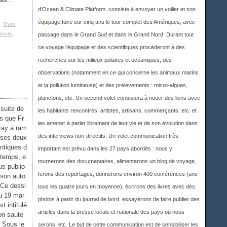
d'Ocean & Climate Platform, consiste à envoyer un voilier et son
équipage faire sur cinq ans le tour complet des Amériques, avec
,
Thon
,
oëlle
,
passage dans le Grand Sud et dans le Grand Nord. Durant tout
ce voyage l’équipage et des scientifiques procéderont à des
recherches sur les milieux polaires et océaniques, des
observations (notamment en ce qui concerne les animaux marins
et la pollution lumineuse) et des prélèvements : micro-algues,
planctons, etc. Un second volet consistera à nouer des liens avec
 suite de
les habitants rencontrés, artistes, artisans, commerçants, etc. et
s que Fr
les amener à parler librement de leur vie et de son évolution dans
tay a ram
des interviews non-directifs. Un volet communication très
 ses deux
antiques d
important est prévu dans les 27 pays abordés : nous y
ntemps, e
tournerons des documentaires, alimenterons un blog de voyage,
us publio
ferons des reportages, donnerons environ 400 conférences (une
 son auto
. Ce dessi
tous les quatre jours en moyenne), écrirons des livres avec des
u 19 mar
photos à partir du journal de bord, essayerons de faire publier des
t intitulé
articles dans la presse locale et nationale des pays où nous
on saute
. Sous le
serons, etc. Le but de cette communication est de sensibiliser les