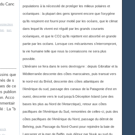
 du Canc
populations à la nécessité de protéger les milieux polaires et
océaniques : la plupart des gens ignorent encore que l’oxygène
qu’ils respirent est fourni pour moitié par les océans, que le climat
protection
dans lequel ils vivent est régulé par les grands courants
ive
,
sur-
océaniques, et que le CO2 qu’ils rejettent est absorbé en grande
partie par les océans. Lorsque ces mécanismes s’interrompront,
la vie humaine telle que nous la connaissons ne sera plus
possible.
L’itinéraire se fera dans le sens dextrogyre : depuis Gibraltar et la
Méditerranée descente des côtes marocaines, puis transat vers
essins que
nés de s
le nord-est du Brésil, descente des côtes atlantiques de
ues de ce
l’Amérique du sud, passage des canaux de la Patagonie d’est en
s publion
ouest, descente vers le sud jusqu’à Déception Island (une des
on. Acco
mmentair
bases les plus au Nord de l’Antarctique), retour aux côtes
lé : La "b
pacifiques de l’Amérique du Sud, remontées de celles-ci, puis des
côtes pacifiques de l’Amérique du Nord, passage du détroit de
Behring, puis Passage du Nord-Ouest pour rejoindre la baie de
anck
Lancaster et la mer de Baffin, puis détour par Nuuk au sud du
ts de