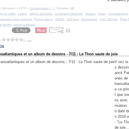
Ph Bensimon à 19:56 -
Commentaires [
…
]
- Permalien [
#
]
ère en voilier
,
voiliers
,
skipper bénévole
,
convoyage bénévole
,
Dessins
,
Patay
,
transatlantique
volunteer boat conveyor
,
Rogue waves
,
SAVaS
,
119 jours
,
Abandoned
,
John Glennie
,
Rose-N
se-Noëlle
,
vague scélérate
 ?
0 vote
016
nsatlantiques et un album de dessins - 7/11 : Le Thon saute de joie
V oici la
s dessin
anck Pa
enés de
transatl
e ce pri
t que no
ns avec
risation
n daté d
s 2016 es
: "Le Th
de joie..