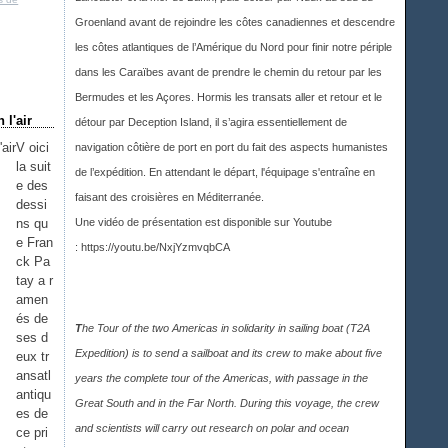
Groenland avant de rejoindre les côtes canadiennes et descendre
les côtes atlantiques de l’Amérique du Nord pour finir notre périple
dans les Caraïbes avant de prendre le chemin du retour par les
Bermudes et les Açores. Hormis les transats aller et retour et le
 l'air
détour par Deception Island, il s’agira essentiellement de
V oici
navigation côtière de port en port du fait des aspects humanistes
la suit
de l’expédition. En attendant le départ, l'équipage s'entraîne en
e des
faisant des croisières en Méditerranée.
dessi
ns qu
Une vidéo de présentation est disponible sur Youtub
e
e Fran
:
https://youtu.be/NxjYzmvqbCA
ck Pa
tay a r
amen
és de
T
he Tour of the two Americas in solidarity in sailing boat (T2A
ses d
Expedition) is to send a sailboat and its crew to make about five
eux tr
ansatl
years the complete tour of the Americas, with passage in the
antiqu
Great South and in the Far North. During this voyage, the crew
es de
and scientists will carry out research on polar and ocean
ce pri