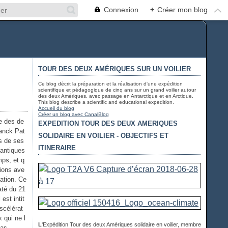
Connexion
+
Créer mon blog
TOUR DES DEUX AMÉRIQUES SUR UN VOILIER
Ce blog décrit la préparation et la réalisation d'une expédition
scientifique et pédagogique de cinq ans sur un grand voilier autour
des deux Amériques, avec passage en Antarctique et en Arctique.
This blog describe a scientific and educational expedition.
Accueil du blog
Créer un blog avec CanalBlog
te des de
EXPEDITION TOUR DES DEUX AMERIQUES
anck Pat
SOLIDAIRE EN VOILIER - OBJECTIFS ET
s de ses
ITINERAIRE
lantiques
mps, et q
ions ave
sation. Ce
até du 21
 est intit
scélérat
 qui ne l
L
'Expédition Tour des deux Amériques solidaire en voilier, membre
as...