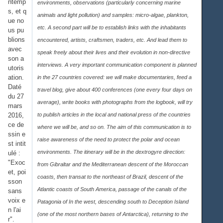
ntemp
environments, observations (particularly concerning marine
s, et q
animals and light pollution) and samples: micro-algae, plankton,
ue no
etc. A second part will be to establish links with the inhabitants
us pu
blions
encountered, artists, craftsmen, traders, etc. And lead them to
avec
speak freely about their lives and their evolution in non-directive
son a
interviews. A very important communication component is planned
utoris
ation.
in the 27 countries covered: we will make documentaries, feed a
Daté
travel blog, give about 400 conferences (one every four days on
du 27
average), write books with photographs from the logbook, will try
mars
2016,
to publish articles in the local and national press of the countries
ce de
where we will be, and so on. The aim of this communication is to
ssin e
raise awareness of the need to protect the polar and ocean
st intit
environments. The itinerary will be in the dextrogyre direction:
ulé :
"Exoc
from Gibraltar and the Mediterranean descent of the Moroccan
et, poi
coasts, then transat to the northeast of Brazil, descent of the
sson
Atlantic coasts of South America, passage of the canals of the
sans
voix e
Patagonia of In the west, descending south to Deception Island
n l'ai
(one of the most northern bases of Antarctica), returning to the
r".