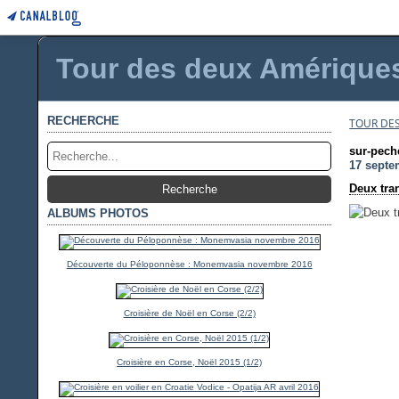
Tour des deux Amériques 
RECHERCHE
TOUR DES
sur-pech
17 septe
Deux tra
ALBUMS PHOTOS
Découverte du Péloponnèse : Monemvasia novembre 2016
Croisière de Noël en Corse (2/2)
Croisière en Corse, Noël 2015 (1/2)