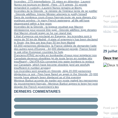
Incendies : 275 interpellations, 31 mises en détention, Laurent
Nunez est toujours en liberté - Fires : 275 arrests, 31 people
remanded in custody—Laurent Nunez remains at liberty.
Incendies de la Gironde : le ministre de l'intérieur tente de se justifier
- Gironde wildfires: Interior Minister attempts to justify himself
Posté par 
Dans de nombreux cours d'eaux français toute vie aura disparu d'ici
quelques années - In many French waterways, all life will have
Tags:
croisi
disappeared within a few years
des océans
Incendies de la Gironde : la logique voudrait que Macron
démissionne pour pouvoir être jugé - Gironde wildfires: logic dictates
pêche
,
Tro
that Macron should resign so he can stand trial.
L'état d'urgence est proclamé en Espagne, les incendies sont à
moins de 50 km de Madrid - A state of emergency has been declared
in Spain; the fires are less than 50 km from Madrid
44.000 personnes déplacées, la France obligée de demander l'aide
Vous aimez
des autres pays d'Europe - 44,000 displaced people; France forced
29 juille
to ask other European countries for help
D'anciens ATR42 recyclés en bombardier d'eaux pour remplacer nos
Deux tran
Canadairs devenus obsolètes (et de toute façon en nombre très
insuffisant) - Old ATR-42s converted into water bombers to replace
our Canadairs, which have become obsolete (and are woefully
insufficient in number anyway)
Les incendies sont repartis en Gironde, déjà 20.000 personnes
déplacées ce soir - Fires have flared up again in the Gironde; 20,000
people have already been displaced as of this evening
Monique Barbut accepte de garder son poste malgré les mensonges
du gouvernement français - Monique Barbut agrees to keep her post
despite the French government's lies
DERNIERS COMMENTAIRES
Posté par 
Tags:
croisi
Patay
,
Pat