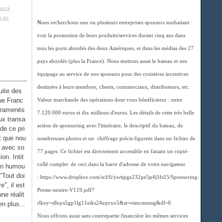
anck
ts de
N
ous recherchons une ou plusieurs entreprises sponsors souhaitant
voir la promotion de leurs produits/services durant cinq ans dans
tous les ports abordés des deux Amériques, et dans les médias des 27
pays abordés (plus la France). Nous mettons aussi le bateau et son
équipage au service de nos sponsors pour des croisières incentives
destinées à leurs membres, clients, commerciaux, distributeurs, etc.
suite des
ue Franc
Valeur marchande des opérations dont vous bénéficierez : entre
 ramenés
7.120.000 euros et dix millions d'euros. Les détails de cette très belle
ux transa
action de sponsoring avec l'itinéraire, le descriptif du bateau, de
 de ce pri
t que nou
nombreuses photos et un chiffrage précis figurent dans un fichier de
s avec so
77 pages. Ce fichier est directement accessible en faisant un copié-
ion. Intit
collé complet de ceci dans la barre d'adresse de votre navigateur
un humou
 "Tout doi
: https://www.dropbox.com/scl/fi/ywtipge232pe5p4j5fs15/Sponsoring-
re", il est
Presse-neutre-V119.pdf?
une réalit
en plus...
rlkey=s8uys5gp1lg11eiks24zqvxo5&st=otmcmemg&dl=0
Nous offrons aussi sans contrepartie financière les mêmes services