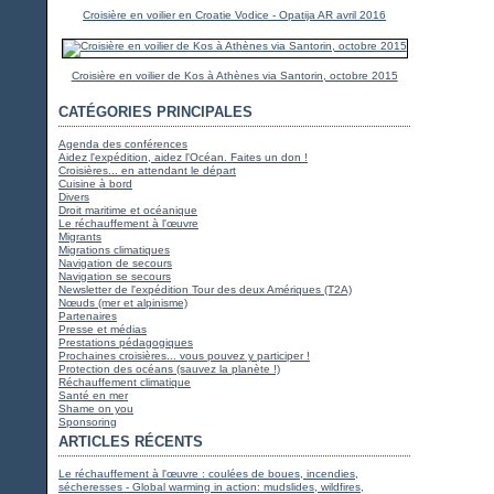
Croisière en voilier en Croatie Vodice - Opatija AR avril 2016
Croisière en voilier de Kos à Athènes via Santorin, octobre 2015
CATÉGORIES PRINCIPALES
Agenda des conférences
Aidez l'expédition, aidez l'Océan. Faites un don !
Croisières... en attendant le départ
Cuisine à bord
Divers
Droit maritime et océanique
Le réchauffement à l'œuvre
Migrants
Migrations climatiques
Navigation de secours
Navigation se secours
Newsletter de l'expédition Tour des deux Amériques (T2A)
Nœuds (mer et alpinisme)
Partenaires
Presse et médias
Prestations pédagogiques
Prochaines croisières... vous pouvez y participer !
Protection des océans (sauvez la planète !)
Réchauffement climatique
Santé en mer
Shame on you
Sponsoring
ARTICLES RÉCENTS
Le réchauffement à l'œuvre : coulées de boues, incendies,
sécheresses - Global warming in action: mudslides, wildfires,