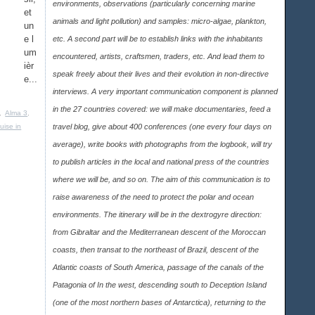
environments, observations (particularly concerning marine
et
animals and light pollution) and samples: micro-algae, plankton,
un
e l
etc. A second part will be to establish links with the inhabitants
um
encountered, artists, craftsmen, traders, etc. And lead them to
ièr
speak freely about their lives and their evolution in non-directive
e...
interviews. A very important communication component is planned
in the 27 countries covered: we will make documentaries, feed a
,
Alma 3
,
ruise in
travel blog, give about 400 conferences (one every four days on
average), write books with photographs from the logbook, will try
to publish articles in the local and national press of the countries
where we will be, and so on. The aim of this communication is to
raise awareness of the need to protect the polar and ocean
environments. The itinerary will be in the dextrogyre direction:
from Gibraltar and the Mediterranean descent of the Moroccan
coasts, then transat to the northeast of Brazil, descent of the
Atlantic coasts of South America, passage of the canals of the
Patagonia of In the west, descending south to Deception Island
(one of the most northern bases of Antarctica), returning to the