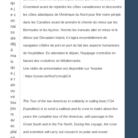
qu
Groenland avant de rejoindre les côtes canadiennes et descendre
e j
e c
les côtes atlantiques de l’Amérique du Nord pour finir notre périple
on
dans les Caraïbes avant de prendre le chemin du retour par les
nai
Bermudes et les Açores. Hormis les transats aller et retour et le
ss
ais
détour par Deception Island, il s’agira essentiellement de
déj
navigation côtière de port en port du fait des aspects humanistes
à
de l’expédition. En attendant le départ, l'équipage s'entraîne en
ma
faisant des croisières en Méditerranée.
is
qu
Une vidéo de présentation est disponible sur Youtub
e
e j
:
https://youtu.be/NxjYzmvqbCA
e r
etr
ou
ve
T
he Tour of the two Americas in solidarity in sailing boat (T2A
tou
jou
Expedition) is to send a sailboat and its crew to make about five
rs
years the complete tour of the Americas, with passage in the
av
Great South and in the Far North. During this voyage, the crew
ec
plai
and scientists will carry out research on polar and ocean
sir,