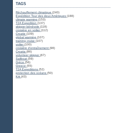
TAGS
Réchauffement climatique
(240)
Expédition Tour des deux Amériques
(188)
climate warming
(153)
T2A Expedition
(137)
skipper bénévole
(118)
croisière en voilier
(112)
Croatie
(109)
global warming
(107)
training cruise
(107)
voilier
(100)
croisière d'entraînement
(98)
Croatia
(86)
volunteer skipper
(67)
Sailboat
(59)
Grèce
(56)
Greece
(55)
T2A Expeditions
(52)
protection des océans
(50)
Krk
(43)