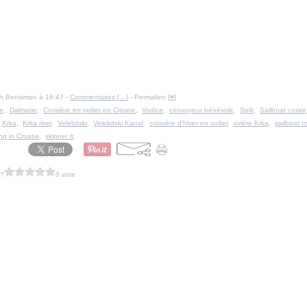
Ph Bensimon à 16:47 -
Commentaires [
…
]
- Permalien [
#
]
ie
,
Dalmatie
,
Croisière en voilier en Croatie
,
Vodice
,
convoyeur bénévole
,
Split
,
Sailboat cruise
,
Krka
,
Krka river
,
Velebitski
,
Velebitski Kanal
,
croisière d'hiver en voilier
,
rivière Krka
,
sailboat c
ing in Croatia
,
skipper b
 ?
0 vote