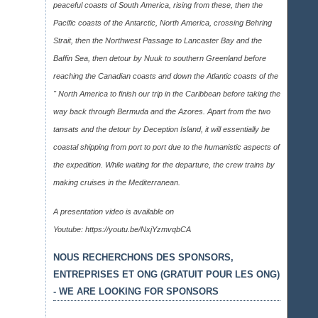
peaceful coasts of South America, rising from these, then the
Pacific coasts of the Antarctic, North America, crossing Behring
Strait, then the Northwest Passage to Lancaster Bay and the
Baffin Sea, then detour by Nuuk to southern Greenland before
reaching the Canadian coasts and down the Atlantic coasts of the
" North America to finish our trip in the Caribbean before taking the
way back through Bermuda and the Azores. Apart from the two
tansats and the detour by Deception Island, it will essentially be
coastal shipping from port to port due to the humanistic aspects of
the expedition. While waiting for the departure, the crew trains by
making cruises in the Mediterranean.
A presentation video is available on
Youtube:
https://youtu.be/NxjYzmvqbCA
NOUS RECHERCHONS DES SPONSORS,
ENTREPRISES ET ONG (GRATUIT POUR LES ONG)
- WE ARE LOOKING FOR SPONSORS