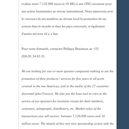
(valeur entre 7.120.000 euros et 10 M€) à une ONG reconnue pour
son action humanitaire au niveau international. Nous assurerons avec
le concours de ses membres au niveau local la promotion de ses
actions dans le monde et dans les pays concernés, et également
d'autres services s'il y a lieu.
Pour toute demande, contactez Philippe Bensimon au +33
(0)6.81.34.65.31.
We are looking for one or more sponsor companies wishing to see the
promotion of their products / services for five years in all ports
covered in the two Americas, and in the media of the 27 countries
discussed (plus France). We also put the boat and its crew at the
service of our sponsors for incentive cruises for their members,
customers, salespeople, distributors, etc. Market value of the
transactions you will receive: between 7,120,000 euros and 10
million euros. The details of this very nice sponsorship action with the