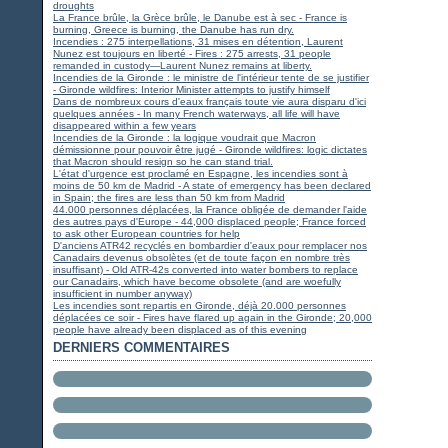
droughts
La France brûle, la Grèce brûle, le Danube est à sec - France is
burning, Greece is burning, the Danube has run dry.
Incendies : 275 interpellations, 31 mises en détention, Laurent
Nunez est toujours en liberté - Fires : 275 arrests, 31 people
remanded in custody—Laurent Nunez remains at liberty.
Incendies de la Gironde : le ministre de l'intérieur tente de se justifier
- Gironde wildfires: Interior Minister attempts to justify himself
Dans de nombreux cours d'eaux français toute vie aura disparu d'ici
quelques années - In many French waterways, all life will have
disappeared within a few years
Incendies de la Gironde : la logique voudrait que Macron
démissionne pour pouvoir être jugé - Gironde wildfires: logic dictates
that Macron should resign so he can stand trial.
L'état d'urgence est proclamé en Espagne, les incendies sont à
moins de 50 km de Madrid - A state of emergency has been declared
in Spain; the fires are less than 50 km from Madrid
44.000 personnes déplacées, la France obligée de demander l'aide
des autres pays d'Europe - 44,000 displaced people; France forced
to ask other European countries for help
D'anciens ATR42 recyclés en bombardier d'eaux pour remplacer nos
Canadairs devenus obsolètes (et de toute façon en nombre très
insuffisant) - Old ATR-42s converted into water bombers to replace
our Canadairs, which have become obsolete (and are woefully
insufficient in number anyway)
Les incendies sont repartis en Gironde, déjà 20.000 personnes
déplacées ce soir - Fires have flared up again in the Gironde; 20,000
people have already been displaced as of this evening
DERNIERS COMMENTAIRES