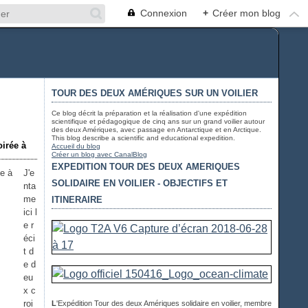
Connexion
+
Créer mon blog
TOUR DES DEUX AMÉRIQUES SUR UN VOILIER
Ce blog décrit la préparation et la réalisation d'une expédition
scientifique et pédagogique de cinq ans sur un grand voilier autour
des deux Amériques, avec passage en Antarctique et en Arctique.
This blog describe a scientific and educational expedition.
oirée à
Accueil du blog
Créer un blog avec CanalBlog
EXPEDITION TOUR DES DEUX AMERIQUES
J'e
SOLIDAIRE EN VOILIER - OBJECTIFS ET
nta
me
ITINERAIRE
ici l
e r
éci
t d
e d
eu
x c
roi
L
'Expédition Tour des deux Amériques solidaire en voilier, membre