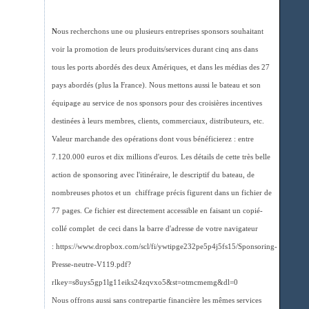
N
ous recherchons une ou plusieurs entreprises sponsors souhaitant
voir la promotion de leurs produits/services durant cinq ans dans
tous les ports abordés des deux Amériques, et dans les médias des 27
pays abordés (plus la France). Nous mettons aussi le bateau et son
équipage au service de nos sponsors pour des croisières incentives
destinées à leurs membres, clients, commerciaux, distributeurs, etc.
Valeur marchande des opérations dont vous bénéficierez : entre
7.120.000 euros et dix millions d'euros. Les détails de cette très belle
action de sponsoring avec l'itinéraire, le descriptif du bateau, de
nombreuses photos et un chiffrage précis figurent dans un fichier de
77 pages. Ce fichier est directement accessible en faisant un copié-
collé complet de ceci dans la barre d'adresse de votre navigateur
: https://www.dropbox.com/scl/fi/ywtipge232pe5p4j5fs15/Sponsoring-
Presse-neutre-V119.pdf?
rlkey=s8uys5gp1lg11eiks24zqvxo5&st=otmcmemg&dl=0
Nous offrons aussi sans contrepartie financière les mêmes services