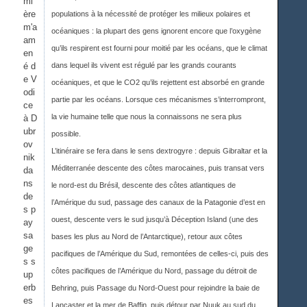
mi
ère
populations à la nécessité de protéger les milieux polaires et
m'a
océaniques : la plupart des gens ignorent encore que l’oxygène
am
qu’ils respirent est fourni pour moitié par les océans, que le climat
en
é d
dans lequel ils vivent est régulé par les grands courants
e V
océaniques, et que le CO2 qu’ils rejettent est absorbé en grande
odi
partie par les océans. Lorsque ces mécanismes s’interrompront,
ce
la vie humaine telle que nous la connaissons ne sera plus
à D
ubr
possible.
ov
L’itinéraire se fera dans le sens dextrogyre : depuis Gibraltar et la
nik
Méditerranée descente des côtes marocaines, puis transat vers
da
ns
le nord-est du Brésil, descente des côtes atlantiques de
de
l’Amérique du sud, passage des canaux de la Patagonie d’est en
s p
ouest, descente vers le sud jusqu’à Déception Island (une des
ay
sa
bases les plus au Nord de l’Antarctique), retour aux côtes
ge
pacifiques de l’Amérique du Sud, remontées de celles-ci, puis des
s s
côtes pacifiques de l’Amérique du Nord, passage du détroit de
up
erb
Behring, puis Passage du Nord-Ouest pour rejoindre la baie de
es
Lancaster et la mer de Baffin, puis détour par Nuuk au sud du