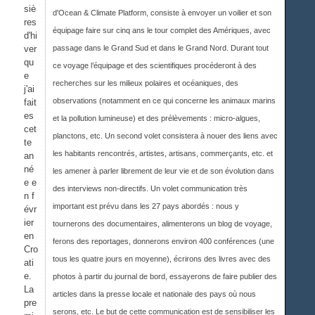
siè
d'Ocean & Climate Platform, consiste à envoyer un voilier et son
res
équipage faire sur cinq ans le tour complet des Amériques, avec
d'hi
ver
passage dans le Grand Sud et dans le Grand Nord. Durant tout
qu
ce voyage l’équipage et des scientifiques procéderont à des
e
recherches sur les milieux polaires et océaniques, des
j'ai
observations (notamment en ce qui concerne les animaux marins
fait
es
et la pollution lumineuse) et des prélèvements : micro-algues,
cet
planctons, etc. Un second volet consistera à nouer des liens avec
te
les habitants rencontrés, artistes, artisans, commerçants, etc. et
an
né
les amener à parler librement de leur vie et de son évolution dans
e e
des interviews non-directifs. Un volet communication très
n f
important est prévu dans les 27 pays abordés : nous y
évr
ier
tournerons des documentaires, alimenterons un blog de voyage,
en
ferons des reportages, donnerons environ 400 conférences (une
Cro
tous les quatre jours en moyenne), écrirons des livres avec des
ati
e.
photos à partir du journal de bord, essayerons de faire publier des
La
articles dans la presse locale et nationale des pays où nous
pre
serons, etc. Le but de cette communication est de sensibiliser les