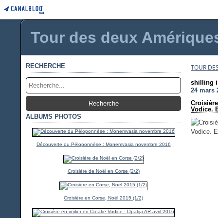
Tour des deux Amériques 
RECHERCHE
TOUR DES
shilling 
24 mars 
Croisière
Vodice. 
ALBUMS PHOTOS
Découverte du Péloponnèse : Monemvasia novembre 2016
Croisière de Noël en Corse (2/2)
Croisière en Corse, Noël 2015 (1/2)